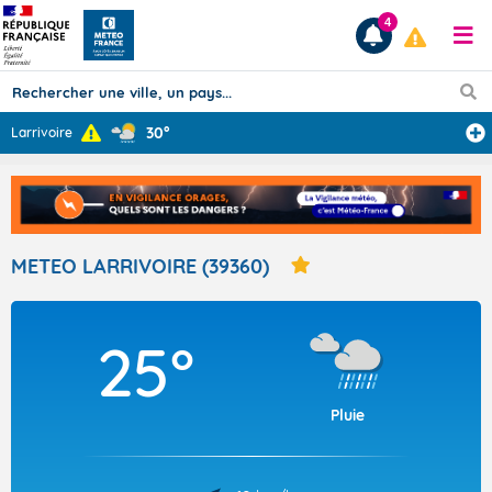
4
30°
Larrivoire
Prévisions
TOUS LES RÉSULTATS
METEO LARRIVOIRE (39360)
Articles
25°
Pluie