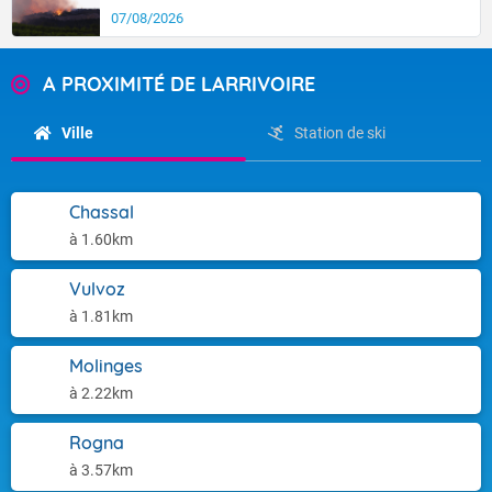
07/08/2026
A PROXIMITÉ DE LARRIVOIRE
Ville
Station de ski
Chassal
à 1.60km
Vulvoz
à 1.81km
Molinges
à 2.22km
Rogna
à 3.57km