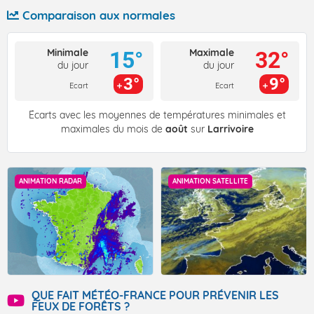
Comparaison aux normales
Minimale
Maximale
15°
32°
du jour
du jour
3°
9°
Ecart
Ecart
Écarts avec les moyennes de températures minimales et
maximales du mois de
août
sur
Larrivoire
ANIMATION RADAR
ANIMATION SATELLITE
QUE FAIT MÉTÉO-FRANCE POUR PRÉVENIR LES
FEUX DE FORÊTS ?