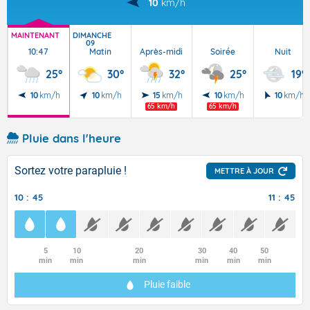
10
km/h
MAINTENANT
DIMANCHE
09
10:47
Matin
Après-midi
Soirée
Nuit
25°
30°
32°
25°
19°
10
km/h
10
km/h
15
km/h
10
km/h
10
km/h
65 km/h
65 km/h
Pluie dans l'heure
Sortez votre parapluie !
METTRE À JOUR
10 : 45
11 : 45
5
10
20
30
40
50
min
min
min
min
min
min
Pluie faible