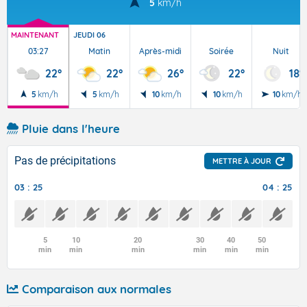
5
km/h
MAINTENANT
JEUDI 06
03:27
Matin
Après-midi
Soirée
Nuit
22°
22°
26°
22°
18°
5
km/h
5
km/h
10
km/h
10
km/h
10
km/h
Pluie dans l'heure
Pas de précipitations
METTRE À JOUR
03 : 25
04 : 25
5
10
20
30
40
50
min
min
min
min
min
min
Comparaison aux normales