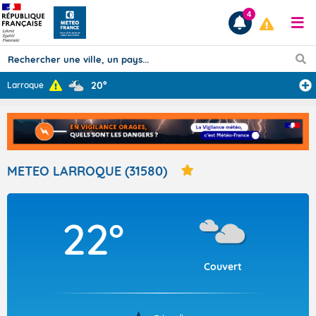
4
20°
Larroque
Prévisions
TOUS LES RÉSULTATS
METEO LARROQUE (31580)
Articles
22°
Couvert