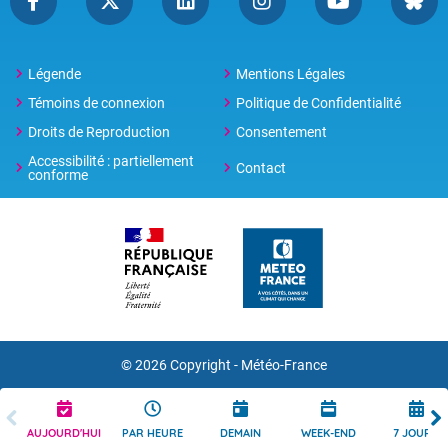
Légende
Mentions Légales
Témoins de connexion
Politique de Confidentialité
Droits de Reproduction
Consentement
Accessibilité : partiellement
Contact
conforme
© 2026 Copyright -
Météo-France
AUJOURD'HUI
PAR HEURE
DEMAIN
WEEK-END
7 JOURS