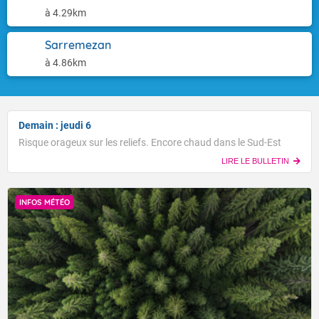
à 4.29km
Sarremezan
à 4.86km
Demain : jeudi 6
Risque orageux sur les reliefs. Encore chaud dans le Sud-Est
LIRE LE BULLETIN
INFOS MÉTÉO