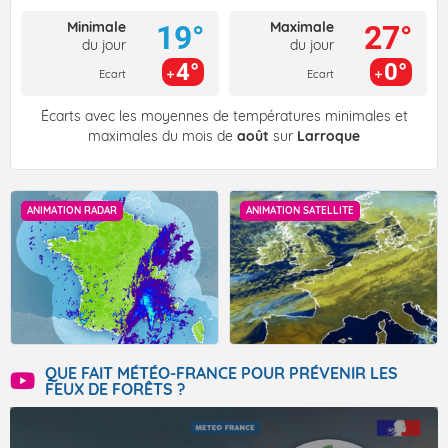
Minimale
Maximale
19°
27°
du jour
du jour
4°
0°
Ecart
Ecart
Écarts avec les moyennes de températures minimales et
maximales du mois de
août
sur
Larroque
ANIMATION RADAR
ANIMATION SATELLITE
QUE FAIT MÉTÉO-FRANCE POUR PRÉVENIR LES
FEUX DE FORÊTS ?