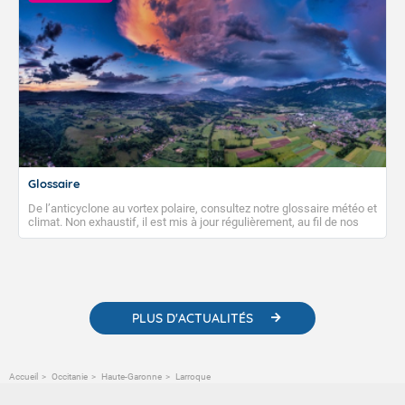
Glossaire
De l’anticyclone au vortex polaire, consultez notre glossaire météo et
climat. Non exhaustif, il est mis à jour régulièrement, au fil de nos
publications. Vous y trouverez également des liens utiles vers nos
contenus pédagogiques concernant les phénomènes
météorologiques et des informations scientifiques sur le
changement climatique.
PLUS D'ACTUALITÉS
Accueil
Occitanie
Haute-Garonne
Larroque