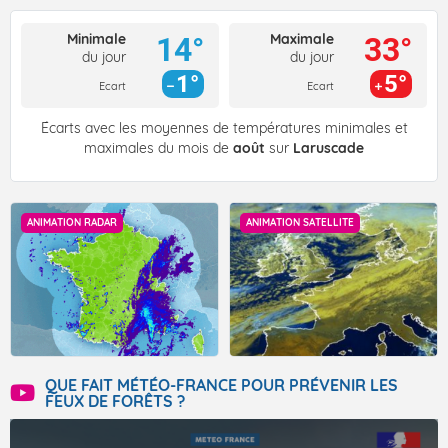
Minimale
Maximale
14°
33°
du jour
du jour
1°
5°
Ecart
Ecart
Écarts avec les moyennes de températures minimales et
maximales du mois de
août
sur
Laruscade
ANIMATION RADAR
ANIMATION SATELLITE
QUE FAIT MÉTÉO-FRANCE POUR PRÉVENIR LES
FEUX DE FORÊTS ?