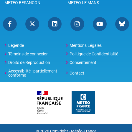
METEO BESANCON
METEO LE MANS
Légende
Mentions Légales
Témoins de connexion
Politique de Confidentialité
Droits de Reproduction
Consentement
Accessibilité : partiellement
Contact
conforme
© 2026 Copyright -
Météo-France