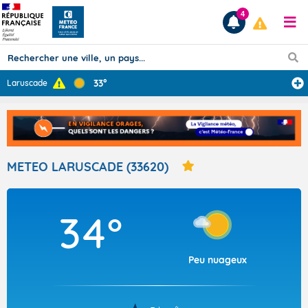
4
33°
Laruscade
Prévisions
TOUS LES RÉSULTATS
METEO LARUSCADE (33620)
Articles
34°
Peu nuageux