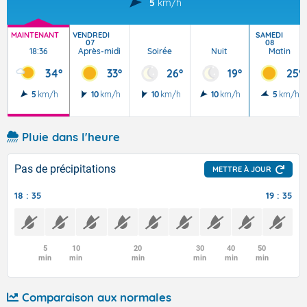
5
km/h
MAINTENANT
VENDREDI
SAMEDI
07
08
18:36
Après-midi
Soirée
Nuit
Matin
34°
33°
26°
19°
25°
5
km/h
10
km/h
10
km/h
10
km/h
5
km/h
Pluie dans l'heure
Pas de précipitations
METTRE À JOUR
18 : 35
19 : 35
5
10
20
30
40
50
min
min
min
min
min
min
Comparaison aux normales