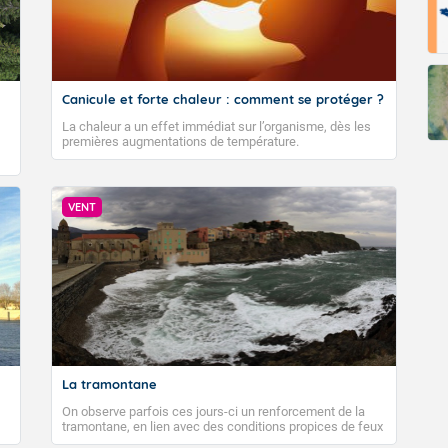
Canicule et forte chaleur : comment se protéger ?
La chaleur a un effet immédiat sur l’organisme, dès les
premières augmentations de température.
VENT
La tramontane
On observe parfois ces jours-ci un renforcement de la
tramontane, en lien avec des conditions propices de feux
de forêt. Mais qu'est-ce que la tramontane ? Quelles sont