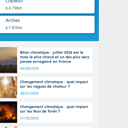
Lapleau
-France jusque
aison.
sur la Corse.
à 4.79km
des Pyrénées,
. En marge de
Arches
rection de la
à 7.87km
di. En soirée,
 sur
e thermomètre
squ'à 22 à 24,
Bilan climatique : juillet 2026 est le
culier, sur le
mois le plus chaud et un des plus secs
, hors côtes
jamais enregistré en France
nt 38 ou 39
04/08/2026
Changement climatique : quel impact
sur les vagues de chaleur ?
28/07/2026
Changement climatique : quel impact
sur les feux de forêt ?
21/05/2026