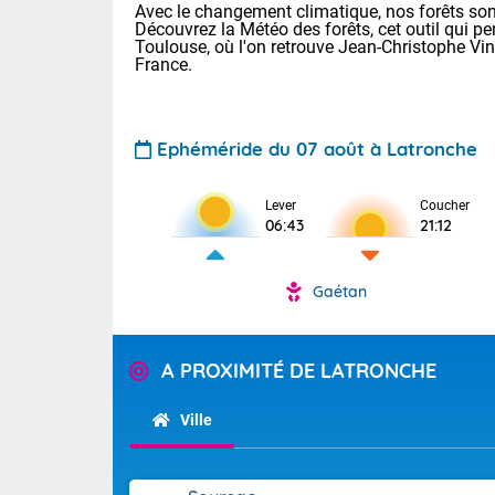
Avec le changement climatique, nos forêts sont
Découvrez la Météo des forêts, cet outil qui pe
Toulouse, où l'on retrouve Jean-Christophe Vi
France.
Ephéméride du 07 août à Latronche
Voici les tem
Lever
Coucher
06:43
21:12
22/14 Paris :
Clermont-Fd :
Limoges : 29/
Gaétan
Lille : 25/15
TENDANCE P
Demain same
Pour la sema
A PROXIMITÉ DE LATRONCHE
Très chaud
samedi, 12
Au niveau du 
températures 
Alpes-Marit
Ville
Drôme (26),
Tendance des
(74), Var (8
2026 :