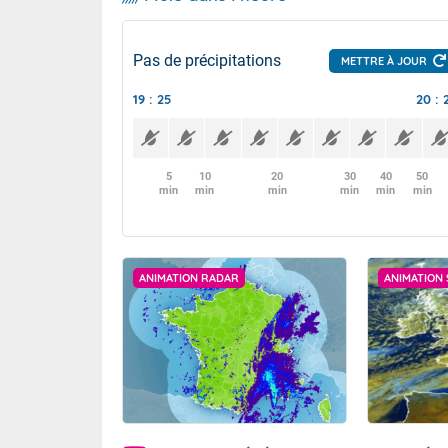
Pas de précipitations
METTRE À JOUR
19 : 25
20 : 
5
10
20
30
40
50
min
min
min
min
min
min
ANIMATION RADAR
ANIMATION 