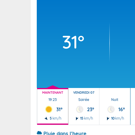
Wallis e
Grand fr
31°
MAINTENANT
VENDREDI 07
19:23
Soirée
Nuit
31°
23°
16°
5
km/h
15
km/h
10
km/h
Pluie dans l'heure