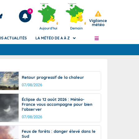
4
Vigilance
météo
Aujourd'hui
Demain
OS ACTUALITÉS
LA MÉTÉO DE A À Z
Articles
ngers
Retour progressif de la chaleur
Phénomènes dangereux de J+2 à J+7
07/08/2026
civile
Avertissement pluies intenses à l'échelle
des communes (Apic)
és
Éclipse du 12 août 2026 : Météo-
Bulletins Marine
France vous accompagne pour bien
l'observer
ateur de
Bulletins d'estimation du risque
d'avalanche
07/08/2026
-pompier
Météo des forêts
Feux de forêts : danger élevé dans le
Vigicrues
Sud