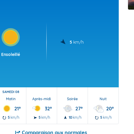
t Futuna
oid
5
km/h
Ensoleillé
SAMEDI 08
Matin
Après-midi
Soirée
Nuit
21°
32°
27°
20°
5
km/h
5
km/h
10
km/h
5
km/h
Comparaison aux normales