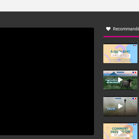
ses caractéristiques ? La tramontane est un vent
turbulent soufflant de secteur nord-ouest à nord, ou ouest
à nord-ouest, dans un secteur qui part du Roussillon à la
vallée de l’Aude et à l’ouest de l’Hérault. L’étymologie de
ce vent vient du latin trasmontanus, signifiant au-delà des
monts, en allusion aux régions montagneuses d’où
Recommandé
provient ce vent.