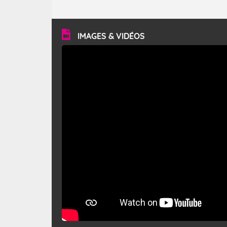
caractéristiques ? Le mistral est un vent régional,
turbulent et généralement sec, pouvant souffler à une
vitesse moyenne de 50 km/h et atteindre 80 à 100 km/h
en rafales, parfois davantage. Il parcourt la basse vallée
du Rhône et la Provence et envahit le littoral
IMAGES & VIDÉOS
méditerranéen à partir de la Camargue.