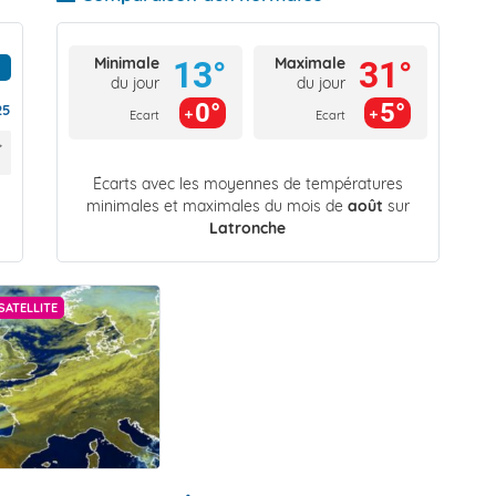
Minimale
Maximale
13°
31°
du jour
du jour
0°
5°
25
Ecart
Ecart
Écarts avec les moyennes de températures
minimales et maximales du mois de
août
sur
Latronche
SATELLITE