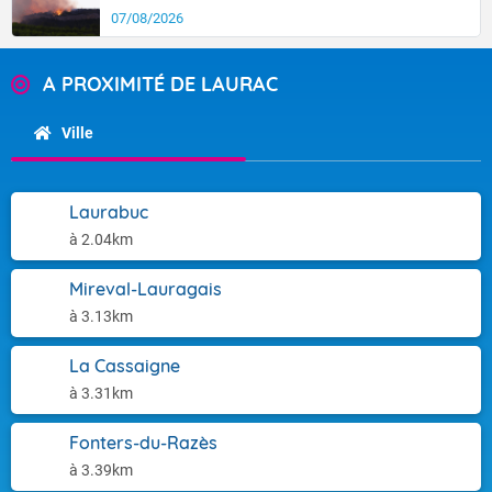
07/08/2026
A PROXIMITÉ DE LAURAC
Ville
Laurabuc
à 2.04km
Mireval-Lauragais
à 3.13km
La Cassaigne
à 3.31km
Fonters-du-Razès
à 3.39km