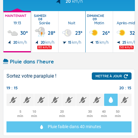
20
km/h
MAINTENANT
SAMEDI
DIMANCHE
08
09
19:13
Soirée
Nuit
Matin
Après-midi
30°
28°
23°
26°
32°
20
km/h
20
km/h
15
km/h
15
km/h
25
km/h
80 km/h
50 km/h
Pluie dans l'heure
Sortez votre parapluie !
METTRE À JOUR
19 : 15
20 : 15
5
10
20
30
40
50
min
min
min
min
min
min
Pluie faible
dans 40 minutes