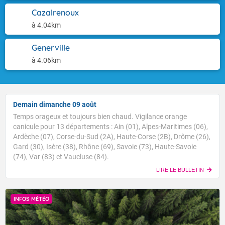
Cazalrenoux
à 4.04km
Generville
à 4.06km
Demain dimanche 09 août
Temps orageux et toujours bien chaud. Vigilance orange
canicule pour 13 départements : Ain (01), Alpes-Maritimes (06),
Ardèche (07), Corse-du-Sud (2A), Haute-Corse (2B), Drôme (26),
Gard (30), Isère (38), Rhône (69), Savoie (73), Haute-Savoie
(74), Var (83) et Vaucluse (84).
LIRE LE BULLETIN
INFOS MÉTÉO