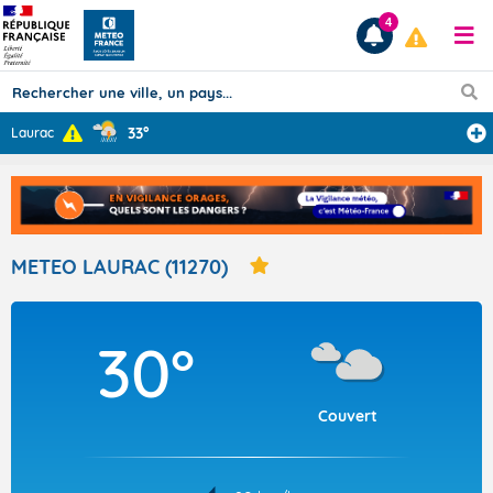
4
33°
Laurac
Prévisions
TOUS LES RÉSULTATS
METEO LAURAC (11270)
Articles
30°
Couvert