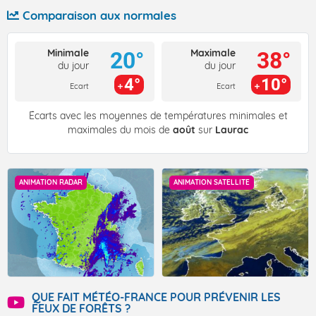
Comparaison aux normales
Minimale
Maximale
20°
38°
du jour
du jour
4°
10°
Ecart
Ecart
Écarts avec les moyennes de températures minimales et
maximales du mois de
août
sur
Laurac
ANIMATION RADAR
ANIMATION SATELLITE
QUE FAIT MÉTÉO-FRANCE POUR PRÉVENIR LES
FEUX DE FORÊTS ?