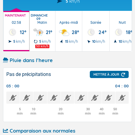
5
km/h
MAINTENANT
DIMANCHE
09
02:58
Matin
Après-midi
Soirée
Nuit
12°
21°
28°
24°
18°
5
km/h
5
km/h
15
km/h
10
km/h
10
km/h
50 km/h
Pluie dans l'heure
Pas de précipitations
METTRE À JOUR
03 : 00
04 : 00
5
10
20
30
40
50
min
min
min
min
min
min
Comparaison aux normales