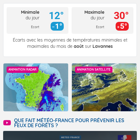
Minimale
Maximale
12°
30°
du jour
du jour
1°
5°
Ecart
Ecart
Écarts avec les moyennes de températures minimales et
maximales du mois de
août
sur
Lavannes
ANIMATION RADAR
ANIMATION SATELLITE
QUE FAIT MÉTÉO-FRANCE POUR PRÉVENIR LES
FEUX DE FORÊTS ?