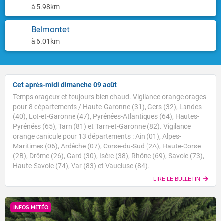
à 5.98km
Belmontet
à 6.01km
Cet après-midi dimanche 09 août
Temps orageux et toujours bien chaud. Vigilance orange orages
pour 8 départements / Haute-Garonne (31), Gers (32), Landes
(40), Lot-et-Garonne (47), Pyrénées-Atlantiques (64), Hautes-
Pyrénées (65), Tarn (81) et Tarn-et-Garonne (82). Vigilance
orange canicule pour 13 départements : Ain (01), Alpes-
Maritimes (06), Ardèche (07), Corse-du-Sud (2A), Haute-Corse
(2B), Drôme (26), Gard (30), Isère (38), Rhône (69), Savoie (73),
Haute-Savoie (74), Var (83) et Vaucluse (84).
LIRE LE BULLETIN
INFOS MÉTÉO