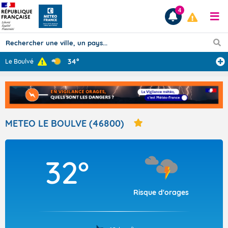
4
34°
Le Boulvé
Prévisions
TOUS LES RÉSULTATS
METEO LE BOULVE (46800)
Articles
32°
Risque d'orages