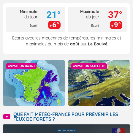
Minimale
Maximale
21°
37°
du jour
du jour
6°
9°
Ecart
Ecart
Écarts avec les moyennes de températures minimales et
maximales du mois de
août
sur
Le Boulvé
ANIMATION RADAR
ANIMATION SATELLITE
QUE FAIT MÉTÉO-FRANCE POUR PRÉVENIR LES
FEUX DE FORÊTS ?