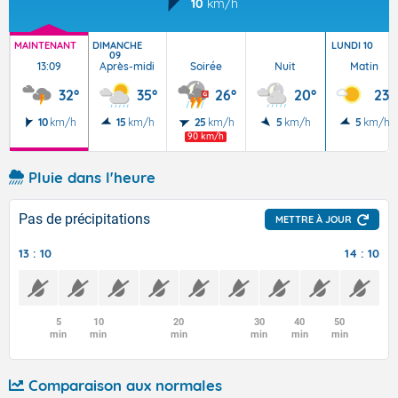
10
km/h
MAINTENANT
DIMANCHE
LUNDI 10
09
13:09
Après-midi
Soirée
Nuit
Matin
32°
35°
26°
20°
23°
10
km/h
15
km/h
25
km/h
5
km/h
5
km/h
90 km/h
Pluie dans l'heure
Pas de précipitations
METTRE À JOUR
13 : 10
14 : 10
5
10
20
30
40
50
min
min
min
min
min
min
Comparaison aux normales