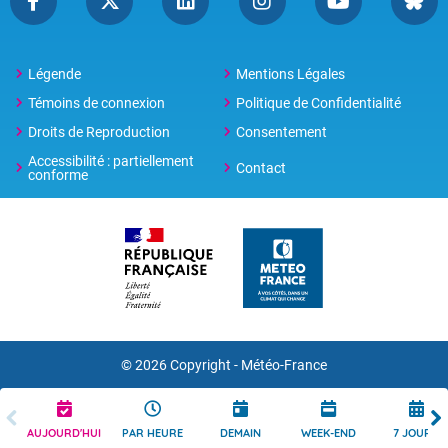
Légende
Mentions Légales
Témoins de connexion
Politique de Confidentialité
Droits de Reproduction
Consentement
Accessibilité : partiellement
Contact
conforme
© 2026 Copyright -
Météo-France
AUJOURD'HUI
PAR HEURE
DEMAIN
WEEK-END
7 JOURS