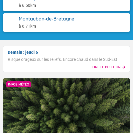
à 6.50km
Montauban-de-Bretagne
à 6.71km
Demain : jeudi 6
Risque orageux sur les reliefs. Encore chaud dans le Sud-Est
LIRE LE BULLETIN
INFOS MÉTÉO