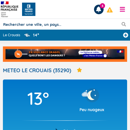
4
14°
Le Crouais
Prévisions
TOUS LES RÉSULTATS
METEO LE CROUAIS (35290)
Articles
13°
Peu nuageux