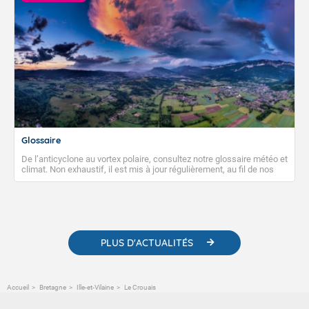
Glossaire
De l’anticyclone au vortex polaire, consultez notre glossaire météo et
climat. Non exhaustif, il est mis à jour régulièrement, au fil de nos
publications. Vous y trouverez également des liens utiles vers nos
contenus pédagogiques concernant les phénomènes
météorologiques et des informations scientifiques sur le
changement climatique.
PLUS D'ACTUALITÉS
Accueil
Bretagne
Ille-et-Vilaine
Le Crouais