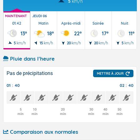
5
km/h
MAINTENANT
JEUDI 06
01:42
Matin
Après-midi
Soirée
Nuit
13°
18°
22°
17°
11°
5
km/h
15
km/h
20
km/h
20
km/h
5
km/h
Pluie dans l'heure
Pas de précipitations
METTRE À JOUR
01 : 40
02 : 40
5
10
20
30
40
50
min
min
min
min
min
min
Comparaison aux normales