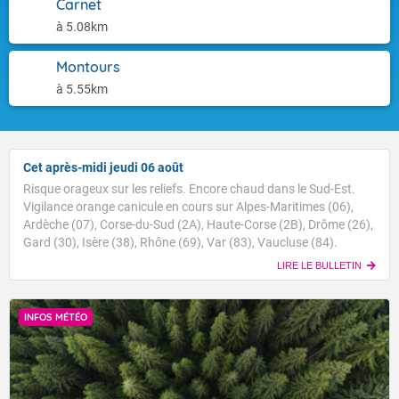
Carnet
à 5.08km
Montours
à 5.55km
Cet après-midi jeudi 06 août
Risque orageux sur les reliefs. Encore chaud dans le Sud-Est.
Vigilance orange canicule en cours sur Alpes-Maritimes (06),
Ardèche (07), Corse-du-Sud (2A), Haute-Corse (2B), Drôme (26),
Gard (30), Isère (38), Rhône (69), Var (83), Vaucluse (84).
LIRE LE BULLETIN
INFOS MÉTÉO