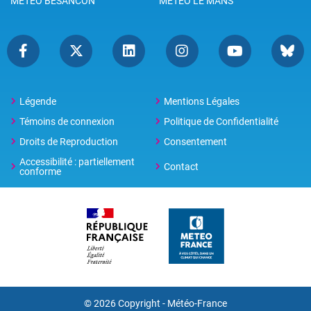
METEO BESANCON
METEO LE MANS
Légende
Mentions Légales
Témoins de connexion
Politique de Confidentialité
Droits de Reproduction
Consentement
Accessibilité : partiellement
Contact
conforme
© 2026 Copyright -
Météo-France