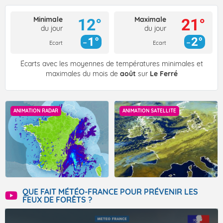
Minimale
Maximale
12°
21°
du jour
du jour
1°
2°
Ecart
Ecart
Écarts avec les moyennes de températures minimales et
maximales du mois de
août
sur
Le Ferré
ANIMATION RADAR
ANIMATION SATELLITE
QUE FAIT MÉTÉO-FRANCE POUR PRÉVENIR LES
FEUX DE FORÊTS ?