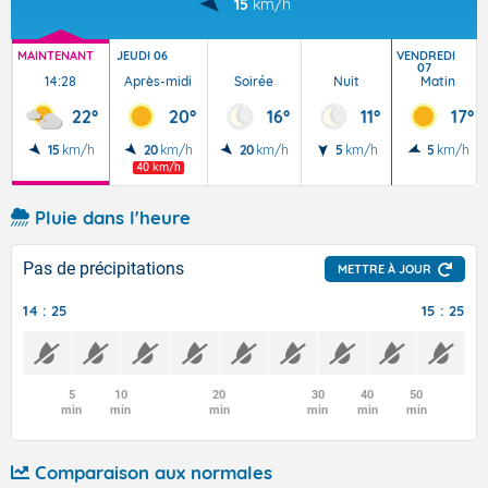
15
km/h
MAINTENANT
JEUDI 06
VENDREDI
07
14:28
Après-midi
Soirée
Nuit
Matin
22°
20°
16°
11°
17°
15
km/h
20
km/h
20
km/h
5
km/h
5
km/h
40 km/h
Pluie dans l'heure
Pas de précipitations
METTRE À JOUR
14 : 25
15 : 25
5
10
20
30
40
50
min
min
min
min
min
min
Comparaison aux normales