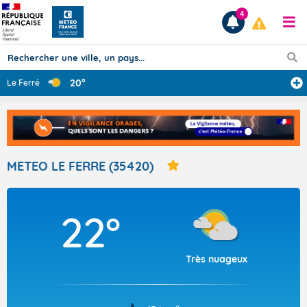
4
20°
Le Ferré
Prévisions
TOUS LES RÉSULTATS
METEO LE FERRE (35420)
Articles
22°
Très nuageux