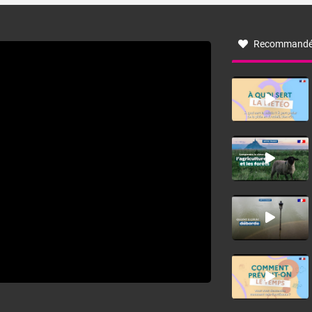
à nord-ouest, dans un secteur qui part du Roussillon à la
vallée de l’Aude et à l’ouest de l’Hérault. L’étymologie de
ce vent vient du latin trasmontanus, signifiant au-delà des
monts, en allusion aux régions montagneuses d’où
Recommandé
provient ce vent.