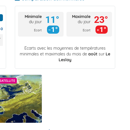
Minimale
Maximale
11°
23°
du jour
du jour
1°
1°
40
Ecart
Ecart
Écarts avec les moyennes de températures
minimales et maximales du mois de
août
sur
Le
Leslay
SATELLITE