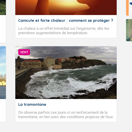
Canicule et forte chaleur : comment se protéger ?
La chaleur a un effet immédiat sur l’organisme, dès les
premières augmentations de température.
VENT
La tramontane
On observe parfois ces jours-ci un renforcement de la
tramontane, en lien avec des conditions propices de feux
de forêt. Mais qu'est-ce que la tramontane ? Quelles sont
ses caractéristiques ? La tramontane est un vent
turbulent soufflant de secteur nord-ouest à nord, ou ouest