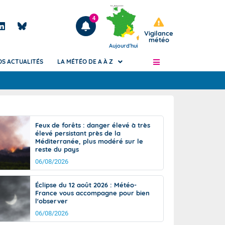
4
Vigilance
météo
Aujourd'hui
OS ACTUALITÉS
LA MÉTÉO DE A À Z
Articles
ngers
Feux de forêts : danger élevé à très
Phénomènes dangereux de J+2 à J+7
élevé persistant près de la
civile
Méditerranée, plus modéré sur le
Avertissement pluies intenses à l'échelle
reste du pays
des communes (Apic)
és
06/08/2026
Bulletins Marine
ateur de
Bulletins d'estimation du risque
Éclipse du 12 août 2026 : Météo-
d'avalanche
France vous accompagne pour bien
-pompier
l'observer
Météo des forêts
06/08/2026
Vigicrues