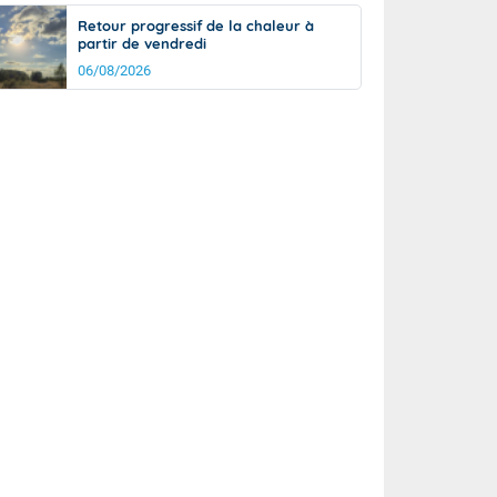
Retour progressif de la chaleur à
partir de vendredi
06/08/2026
rée
Nuit
21°
17°
km/h
5
km/h