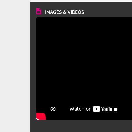
vitesse moyenne de 50 km/h et atteindre 80 à 100 km/h
en rafales, parfois davantage. Il parcourt la basse vallée
du Rhône et la Provence et envahit le littoral
IMAGES & VIDÉOS
méditerranéen à partir de la Camargue.