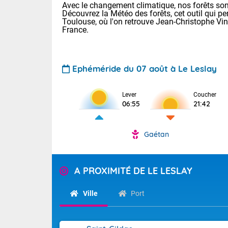
Avec le changement climatique, nos forêts sont
Découvrez la Météo des forêts, cet outil qui pe
Toulouse, où l'on retrouve Jean-Christophe Vi
France.
Ephéméride du 07 août à Le Leslay
Lever
Coucher
Voici les tem
06:55
21:42
28 Lyon : 31 
: 27 Nancy : 
31 Lille : 26 
Gaétan
TENDANCE P
Demain : ven
Pour la sema
A PROXIMITÉ DE LE LESLAY
Calme, enso
Cette semain
La journée s'
temps devrait 
Ville
Port
territoire. O
Tendance des
pyrénéennes, l
2026 :
alors que la 