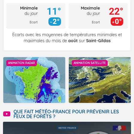
Minimale
Maximale
11°
22°
du jour
du jour
2°
0°
Ecart
Ecart
Écarts avec les moyennes de températures minimales et
maximales du mois de
août
sur
Saint-Gildas
ANIMATION RADAR
ANIMATION SATELLITE
QUE FAIT MÉTÉO-FRANCE POUR PRÉVENIR LES
FEUX DE FORÊTS ?