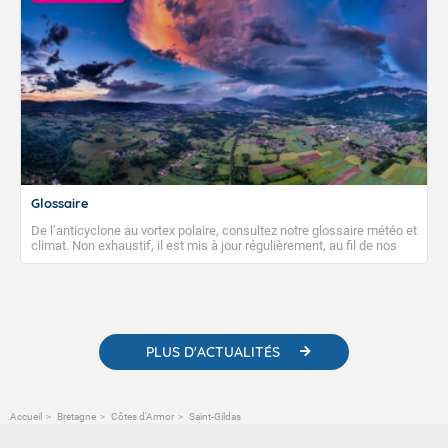
Glossaire
De l’anticyclone au vortex polaire, consultez notre glossaire météo et
climat. Non exhaustif, il est mis à jour régulièrement, au fil de nos
publications. Vous y trouverez également des liens utiles vers nos
contenus pédagogiques concernant les phénomènes
météorologiques et des informations scientifiques sur le
changement climatique.
PLUS D'ACTUALITÉS
Accueil
Bretagne
Côtes d'Armor
Saint-Gildas