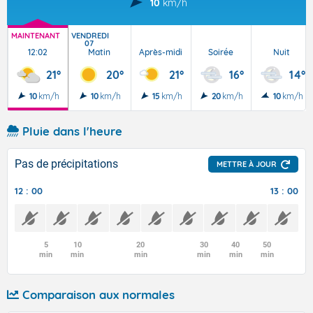
10
km/h
MAINTENANT
VENDREDI
07
12:02
Matin
Après-midi
Soirée
Nuit
21°
20°
21°
16°
14°
10
km/h
10
km/h
15
km/h
20
km/h
10
km/h
Pluie dans l'heure
Pas de précipitations
METTRE À JOUR
12 : 00
13 : 00
5
10
20
30
40
50
min
min
min
min
min
min
Comparaison aux normales