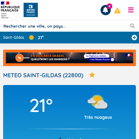
4
21°
Saint-Gildas
Prévisions
TOUS LES RÉSULTATS
METEO SAINT-GILDAS (22800)
Articles
21°
Très nuageux