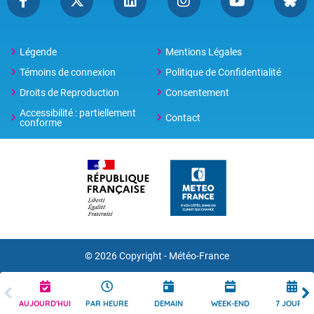
Légende
Mentions Légales
Témoins de connexion
Politique de Confidentialité
Droits de Reproduction
Consentement
Accessibilité : partiellement
Contact
conforme
© 2026 Copyright -
Météo-France
AUJOURD'HUI
PAR HEURE
DEMAIN
WEEK-END
7 JOURS