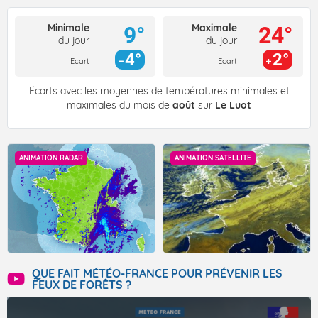
Minimale
Maximale
9°
24°
du jour
du jour
4°
2°
Ecart
Ecart
Écarts avec les moyennes de températures minimales et
maximales du mois de
août
sur
Le Luot
ANIMATION RADAR
ANIMATION SATELLITE
QUE FAIT MÉTÉO-FRANCE POUR PRÉVENIR LES
FEUX DE FORÊTS ?