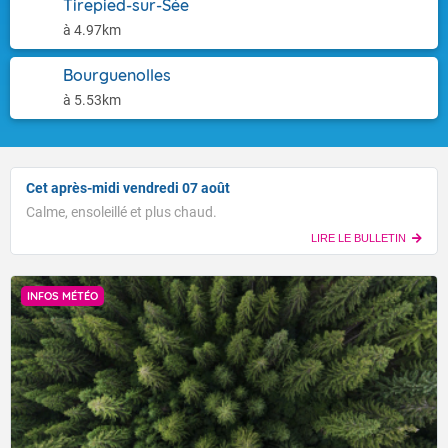
Tirepied-sur-Sée
à 4.97km
Bourguenolles
à 5.53km
Cet après-midi vendredi 07 août
Calme, ensoleillé et plus chaud.
LIRE LE BULLETIN
INFOS MÉTÉO