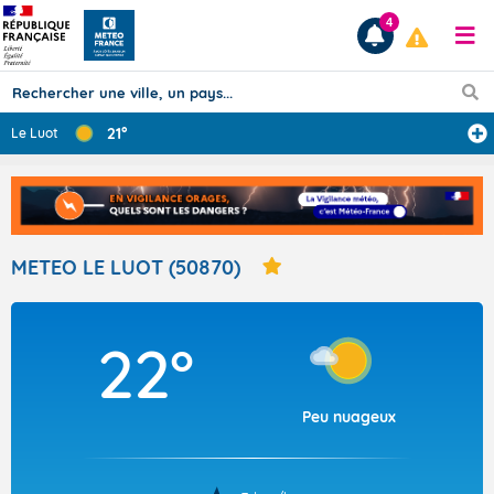
4
21°
Le Luot
Prévisions
TOUS LES RÉSULTATS
METEO LE LUOT (50870)
Articles
22°
Peu nuageux