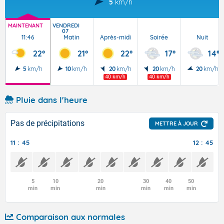
5
km/h
MAINTENANT
VENDREDI
07
11:46
Matin
Après-midi
Soirée
Nuit
22°
21°
22°
17°
14°
5
km/h
10
km/h
20
km/h
20
km/h
20
km/h
40 km/h
40 km/h
Pluie dans l'heure
Pas de précipitations
METTRE À JOUR
11 : 45
12 : 45
5
10
20
30
40
50
min
min
min
min
min
min
Comparaison aux normales