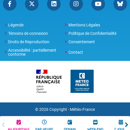
Légende
Mentions Légales
Témoins de connexion
Politique de Confidentialité
Droits de Reproduction
Consentement
Accessibilité : partiellement
Contact
conforme
© 2026 Copyright -
Météo-France
AUJOURD'HUI
PAR HEURE
DEMAIN
WEEK-END
7 JOURS