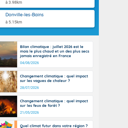
tes
aison.
à 3.98km
 possible sur
e, avec des
Donville-les-Bains
bourgeonnent
à 5.15km
rse sur le sud
 sur la
d à nord-ouest
 entre 50 et
Bilan climatique : juillet 2026 est le
ur résiste sur
mois le plus chaud et un des plus secs
imales
jamais enregistré en France
Rhône-Alpes à
04/08/2026
 terres et 20
Changement climatique : quel impact
sur les vagues de chaleur ?
28/07/2026
Changement climatique : quel impact
ble du
sur les feux de forêt ?
es
21/05/2026
u'à 50-60 km/h
ilent les
Quel climat futur dans votre région ?
ttoral l'après-