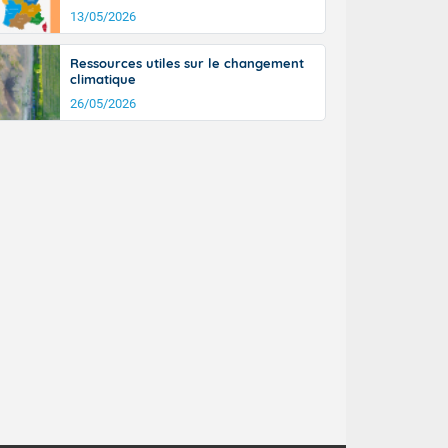
n général, 14
13/05/2026
r
sse, il fait
Ressources utiles sur le changement
ouvent 30 à 35
climatique
26/05/2026