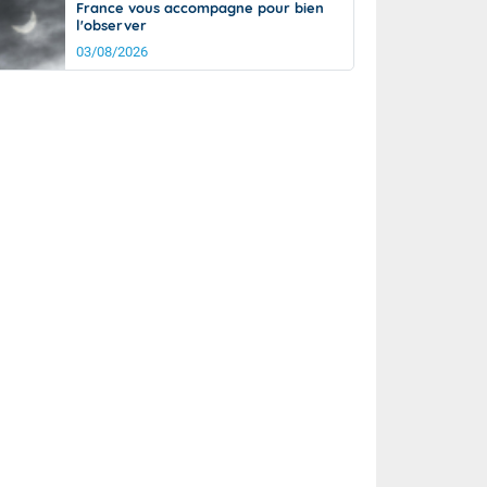
France vous accompagne pour bien
l'observer
03/08/2026
rée
Nuit
17°
14°
km/h
10
km/h