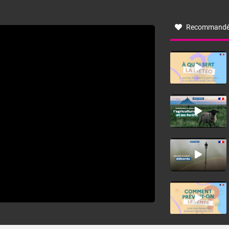
vallée de l’Aude et à l’ouest de l’Hérault. L’étymologie de
ce vent vient du latin trasmontanus, signifiant au-delà des
monts, en allusion aux régions montagneuses d’où
Recommandé
provient ce vent.