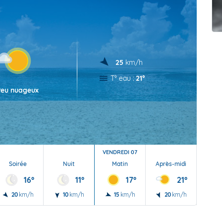
t Futuna
oid
25
km/h
T° eau :
21°
Peu nuageux
VENDREDI 07
Soirée
Nuit
Matin
Après-midi
Soi
16°
11°
17°
21°
20
km/h
10
km/h
15
km/h
20
km/h
25