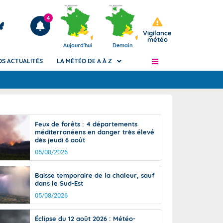
4
Vigilance
météo
Aujourd'hui
Demain
OS ACTUALITÉS
LA MÉTÉO DE A À Z
Articles
ngers
Feux de forêts : 4 départements
Phénomènes dangereux de J+2 à J+7
méditerranéens en danger très élevé
civile
dès jeudi 6 août
Avertissement pluies intenses à l'échelle
des communes (Apic)
05/08/2026
és
Bulletins Marine
Baisse temporaire de la chaleur, sauf
ateur de
Bulletins d'estimation du risque
dans le Sud-Est
d'avalanche
05/08/2026
-pompier
Météo des forêts
Vigicrues
Éclipse du 12 août 2026 : Météo-