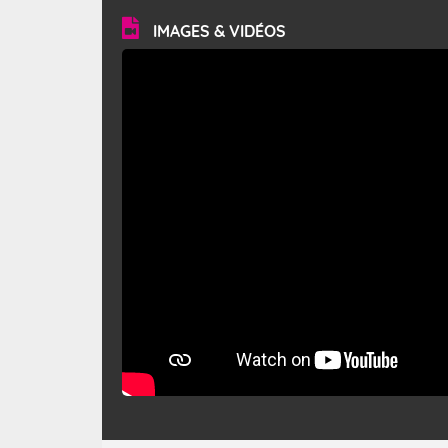
en rafales, parfois davantage. Il parcourt la basse vallée
du Rhône et la Provence et envahit le littoral
IMAGES & VIDÉOS
méditerranéen à partir de la Camargue.