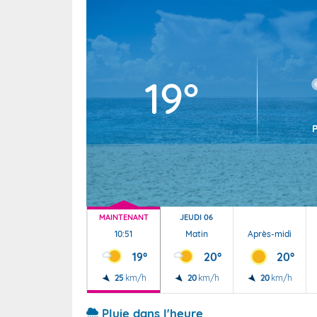
Wallis e
Grand fr
19°
MAINTENANT
JEUDI 06
10:51
Matin
Après-midi
19°
20°
20°
25
km/h
20
km/h
20
km/h
Pluie dans l'heure