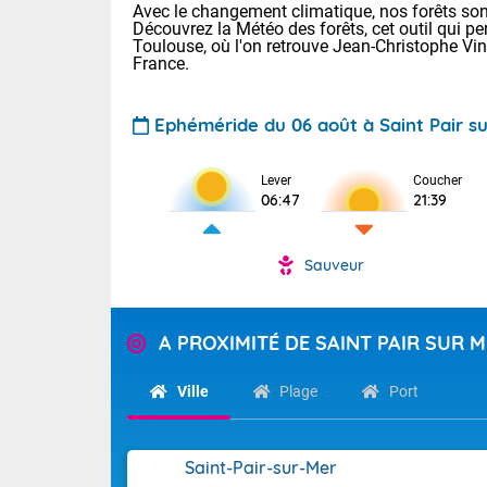
Avec le changement climatique, nos forêts sont
Découvrez la Météo des forêts, cet outil qui pe
Toulouse, où l'on retrouve Jean-Christophe Vi
France.
Ephéméride du 06 août à Saint Pair s
Lever
Coucher
06:47
21:39
Voici les tem
: 18/23 Paris
Clermont-Fd :
Sauveur
Limoges : 20/
Lille : 19/24
TENDANCE P
Cet après-mid
A PROXIMITÉ DE SAINT PAIR SUR 
Pour la sema
Risque orag
orange cani
Ville
Plage
Port
Cette semain
devrait rester
du-Sud (2A)
(69), Var (8
Tendance des
2026 :
Saint-Pair-sur-Mer
Sur le Sud-Oue