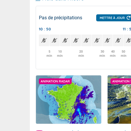
Pas de précipitations
METTRE À JOUR
10 : 50
11 : 
5
10
20
30
40
50
min
min
min
min
min
min
ANIMATION RADAR
ANIMATION 