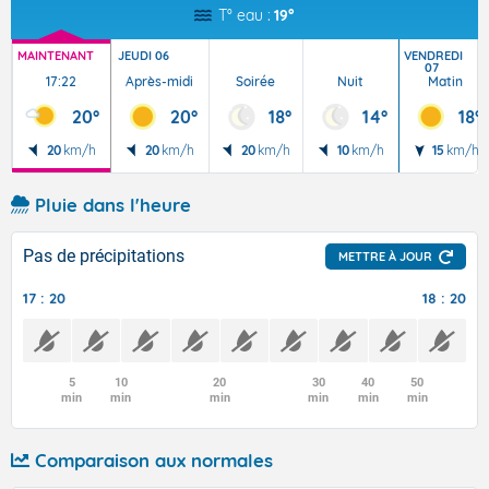
T° eau :
19°
MAINTENANT
JEUDI 06
VENDREDI
07
17:22
Après-midi
Soirée
Nuit
Matin
20°
20°
18°
14°
18°
20
km/h
20
km/h
20
km/h
10
km/h
15
km/h
Pluie dans l'heure
Pas de précipitations
METTRE À JOUR
17 : 20
18 : 20
5
10
20
30
40
50
min
min
min
min
min
min
Comparaison aux normales