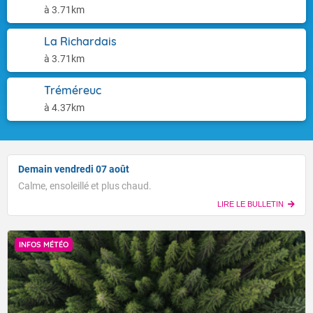
à 3.71km
La Richardais
à 3.71km
Tréméreuc
à 4.37km
Demain vendredi 07 août
Calme, ensoleillé et plus chaud.
LIRE LE BULLETIN
INFOS MÉTÉO