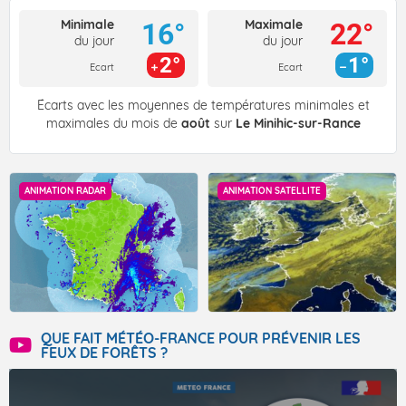
Minimale
Maximale
16°
22°
du jour
du jour
2°
1°
Ecart
Ecart
Écarts avec les moyennes de températures minimales et
maximales du mois de
août
sur
Le Minihic-sur-Rance
ANIMATION RADAR
ANIMATION SATELLITE
QUE FAIT MÉTÉO-FRANCE POUR PRÉVENIR LES
FEUX DE FORÊTS ?