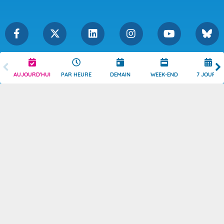
Légende
Mentions Légales
AUJOURD'HUI
PAR HEURE
DEMAIN
WEEK-END
7 JOURS
Témoins de connexion
Politique de Confidentialité
Droits de Reproduction
Consentement
Accessibilité : partiellement
Contact
conforme
© 2026 Copyright -
Météo-France