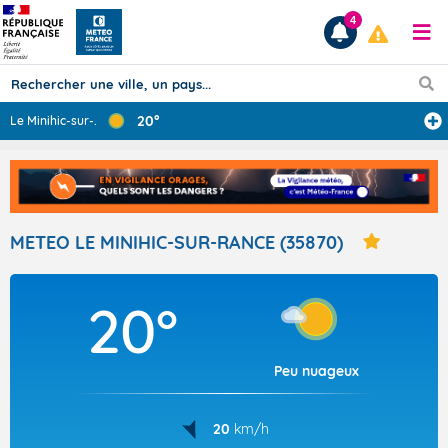
4
20°
Le Minihic-sur-
...
Prévisions
TOUS LES RÉSULTATS
METEO LE MINIHIC-SUR-RANCE (35870)
Articles
20°
Peu nuageux
20
km/h