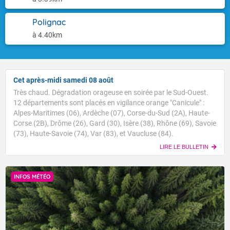
Polignac
à 4.40km
Cet après-midi samedi 08 août
Très chaud. Dégradation orageuse en soirée par le Sud-Ouest.
12 départements sont placés en vigilance orange "Canicule" :
Alpes-Maritimes (06), Ardèche (07), Corse-du-Sud (2A), Haute-
Corse (2B), Drôme (26), Gard (30), Isère (38), Rhône (69), Savoie
(73), Haute-Savoie (74), Var (83), et Vaucluse (84).
LIRE LE BULLETIN
INFOS MÉTÉO