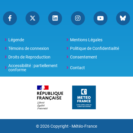
Légende
Mentions Légales
Témoins de connexion
Politique de Confidentialité
Droits de Reproduction
Consentement
Accessibilité : partiellement
Contact
conforme
© 2026 Copyright -
Météo-France