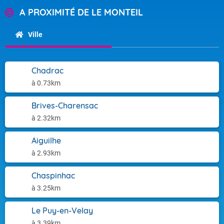
A PROXIMITÉ DE LE MONTEIL
Ville
Chadrac
à 0.73km
Brives-Charensac
à 2.32km
Aiguilhe
à 2.93km
Chaspinhac
à 3.25km
Le Puy-en-Velay
à 3.39km