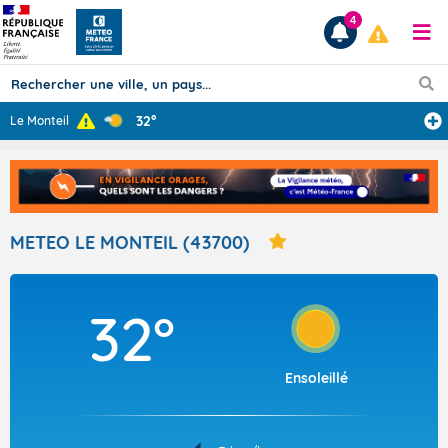
4
32°
Le Monteil
Prévisions
TOUS LES RÉSULTATS
METEO LE MONTEIL (43700)
Articles
32°
Ensoleillé