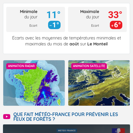
Minimale
Maximale
11°
33°
du jour
du jour
1°
6°
Ecart
Ecart
Écarts avec les moyennes de températures minimales et
maximales du mois de
août
sur
Le Monteil
ANIMATION RADAR
ANIMATION SATELLITE
QUE FAIT MÉTÉO-FRANCE POUR PRÉVENIR LES
FEUX DE FORÊTS ?