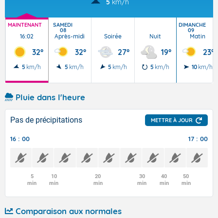
5
km/h
MAINTENANT
SAMEDI
DIMANCHE
08
09
16:02
Après-midi
Soirée
Nuit
Matin
32°
32°
27°
19°
23°
5
km/h
5
km/h
5
km/h
5
km/h
10
km/h
Pluie dans l'heure
Pas de précipitations
METTRE À JOUR
16 : 00
17 : 00
5
10
20
30
40
50
min
min
min
min
min
min
Comparaison aux normales