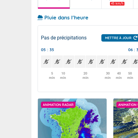
45 km/h
Pluie dans l'heure
Pas de précipitations
METTRE À JOUR
05 : 35
06 : 
5
10
20
30
40
50
min
min
min
min
min
min
ANIMATION RADAR
ANIMATION 