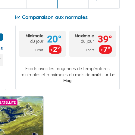
Comparaison aux normales
Minimale
Maximale
20°
39°
du jour
du jour
2°
7°
35
Ecart
Ecart
Écarts avec les moyennes de températures
minimales et maximales du mois de
août
sur
Le
Muy
SATELLITE