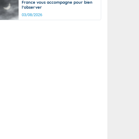
France vous accompagne pour bien
l'observer
03/08/2026
rée
Nuit
27°
22°
km/h
5
km/h