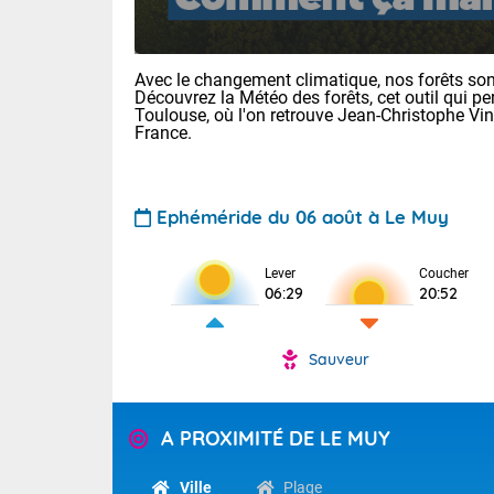
Avec le changement climatique, nos forêts sont
Découvrez la Météo des forêts, cet outil qui pe
Toulouse, où l'on retrouve Jean-Christophe Vi
France.
Voici les tem
Ephéméride du 06 août à Le Muy
Lyon : 33 Bia
25 Nancy : 29
30 Lille : 24 
Lever
Coucher
06:29
20:52
Aujourd'hui : 
TENDANCE P
Risque ora
Sauveur
Pour la sema
Vigilance ora
Cette semain
devrait rester
(2A), Haute-C
A PROXIMITÉ DE LE MUY
(84). Sur le 
Tendance des
de journée, l
2026 :
Sur les crête
Ville
Plage