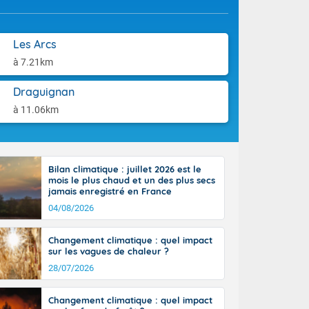
aison.
n ensoleillée,
 nuages
sionner une
Les Arcs
lpes
à 7.21km
iques, le vent
et tramontane
Draguignan
. Les
. Il fait 12 à
à 11.06km
uages, elles
terranéen et
ste sur le
ales
Bilan climatique : juillet 2026 est le
Rhône-Alpes à
mois le plus chaud et un des plus secs
 terres et 20
jamais enregistré en France
04/08/2026
Changement climatique : quel impact
sur les vagues de chaleur ?
28/07/2026
Changement climatique : quel impact