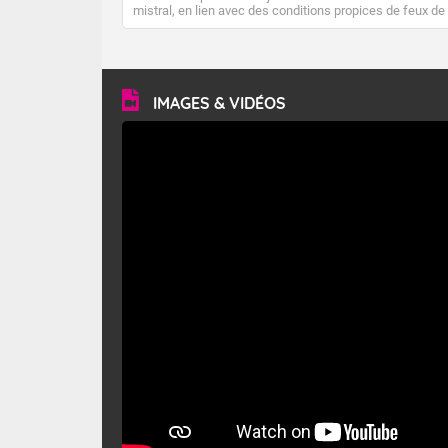
mistral, en lien avec des conditions propices de feux de
forêt. Mais qu'est-ce que le mistral ? Quelles sont ses
caractéristiques ? Le mistral est un vent régional,
turbulent et généralement sec, pouvant souffler à une
vitesse moyenne de 50 km/h et atteindre 80 à 100 km/h
en rafales, parfois davantage. Il parcourt la basse vallée
du Rhône et la Provence et envahit le littoral
IMAGES & VIDÉOS
méditerranéen à partir de la Camargue.