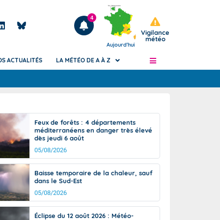
4
Vigilance
météo
Aujourd'hui
OS ACTUALITÉS
LA MÉTÉO DE A À Z
Articles
ngers
Feux de forêts : 4 départements
Phénomènes dangereux de J+2 à J+7
méditerranéens en danger très élevé
civile
dès jeudi 6 août
Avertissement pluies intenses à l'échelle
des communes (Apic)
05/08/2026
és
Bulletins Marine
Baisse temporaire de la chaleur, sauf
ateur de
Bulletins d'estimation du risque
dans le Sud-Est
d'avalanche
05/08/2026
-pompier
Météo des forêts
Vigicrues
Éclipse du 12 août 2026 : Météo-