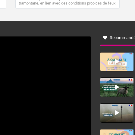
tramontane, en lien avec des conditions propices de feux
de forêt. Mais qu'est-ce que la tramontane ? Quelles sont
ses caractéristiques ? La tramontane est un vent
turbulent soufflant de secteur nord-ouest à nord, ou ouest
à nord-ouest, dans un secteur qui part du Roussillon à la
vallée de l’Aude et à l’ouest de l’Hérault. L’étymologie de
ce vent vient du latin trasmontanus, signifiant au-delà des
monts, en allusion aux régions montagneuses d’où
Recommandé
provient ce vent.