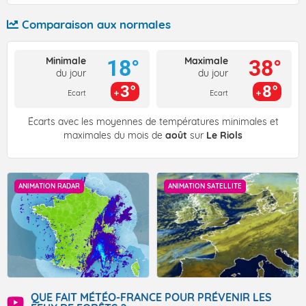
Comparaison aux normales
Minimale
Maximale
18°
38°
du jour
du jour
3°
8°
Ecart
Ecart
Écarts avec les moyennes de températures minimales et
maximales du mois de
août
sur
Le Riols
ANIMATION RADAR
ANIMATION SATELLITE
QUE FAIT MÉTÉO-FRANCE POUR PRÉVENIR LES