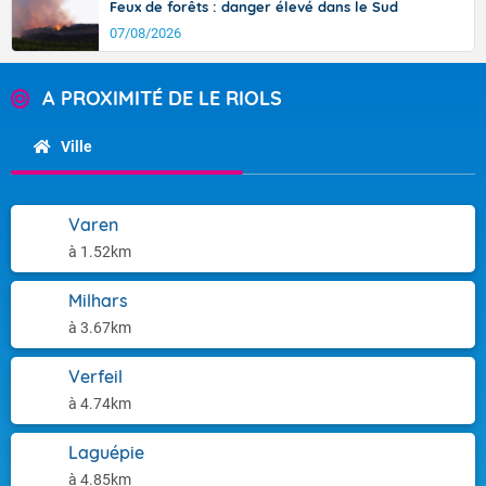
Feux de forêts : danger élevé dans le Sud
07/08/2026
A PROXIMITÉ DE LE RIOLS
Ville
Varen
à 1.52km
Milhars
à 3.67km
Verfeil
à 4.74km
Laguépie
à 4.85km