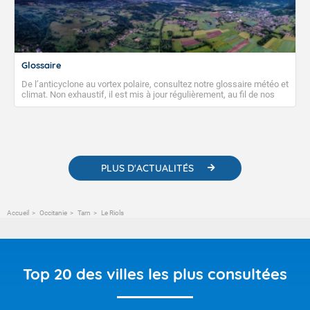
Glossaire
De l’anticyclone au vortex polaire, consultez notre glossaire météo et
climat. Non exhaustif, il est mis à jour régulièrement, au fil de nos
publications. Vous y trouverez également des liens utiles vers nos
contenus pédagogiques concernant les phénomènes
météorologiques et des informations scientifiques sur le
changement climatique.
PLUS D'ACTUALITÉS
Accueil
Occitanie
Tarn
Le Riols
Top 20 des villes les plus consultées