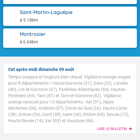
Saint-Martin-Laguépie
à 5.18km
Montrosier
à 6.04km
Cet après-midi dimanche 09 août
Temps orageux et toujours bien chaud. Vigilance orange orages
pour 8 départements / Haute-Garonne (31), Gers (32), Landes
(40), Lot-et-Garonne (47), Pyrénées-Atlantiques (64), Hautes-
Pyrénées (65), Tarn (81) et Tarn-et-Garonne (82). Vigilance
orange canicule pour 13 départements : Ain (01), Alpes-
Maritimes (06), Ardèche (07), Corse-du-Sud (2A), Haute-Corse
Voici les températures relevées à 10h suivies des
(2B), Drôme (26), Gard (30), Isère (38), Rhône (69), Savoie (73),
maximales prévues cet après-midi : Brest : 20/27 Paris
Haute-Savoie (74), Var (83) et Vaucluse (84).
: 23/34 Lyon : 25/37 Biarritz : 24/27 Cherbourg : 24/27
LIRE LE BULLETIN
Tours : 27/34 Clermont-Fd : 29/34 Perpignan : 29/32
TENDANCE POUR LES JOURS SUIVANTS
Nice : 30/32 Rennes : 24/33 Nancy : 26/32 Limoges :