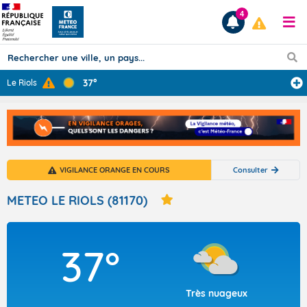
4
37°
Le Riols
Prévisions
TOUS LES RÉSULTATS
VIGILANCE ORANGE EN COURS
Consulter
Articles
METEO LE RIOLS (81170)
37°
Très nuageux