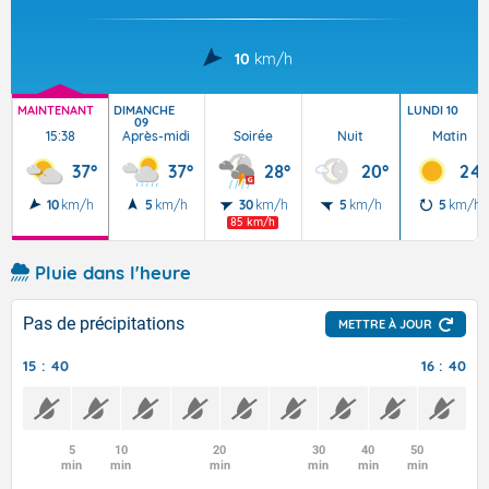
10
km/h
MAINTENANT
DIMANCHE
LUNDI 10
09
15:38
Après-midi
Soirée
Nuit
Matin
37°
37°
28°
20°
24°
10
km/h
5
km/h
30
km/h
5
km/h
5
km/h
85 km/h
Pluie dans l'heure
Pas de précipitations
METTRE À JOUR
15 : 40
16 : 40
5
10
20
30
40
50
min
min
min
min
min
min