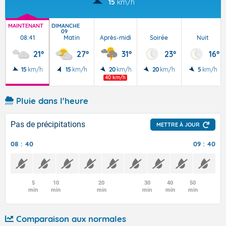
15
km/h
MAINTENANT
DIMANCHE
09
08:41
Matin
Après-midi
Soirée
Nuit
21°
27°
31°
23°
16°
15
km/h
15
km/h
20
km/h
20
km/h
5
km/h
40 km/h
Pluie dans l'heure
Pas de précipitations
METTRE À JOUR
08 : 40
09 : 40
5
10
20
30
40
50
min
min
min
min
min
min
Comparaison aux normales