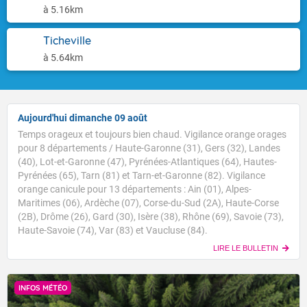
à 5.16km
Ticheville
à 5.64km
Aujourd'hui dimanche 09 août
Temps orageux et toujours bien chaud. Vigilance orange orages
pour 8 départements / Haute-Garonne (31), Gers (32), Landes
(40), Lot-et-Garonne (47), Pyrénées-Atlantiques (64), Hautes-
Pyrénées (65), Tarn (81) et Tarn-et-Garonne (82). Vigilance
orange canicule pour 13 départements : Ain (01), Alpes-
Maritimes (06), Ardèche (07), Corse-du-Sud (2A), Haute-Corse
(2B), Drôme (26), Gard (30), Isère (38), Rhône (69), Savoie (73),
Haute-Savoie (74), Var (83) et Vaucluse (84).
LIRE LE BULLETIN
INFOS MÉTÉO