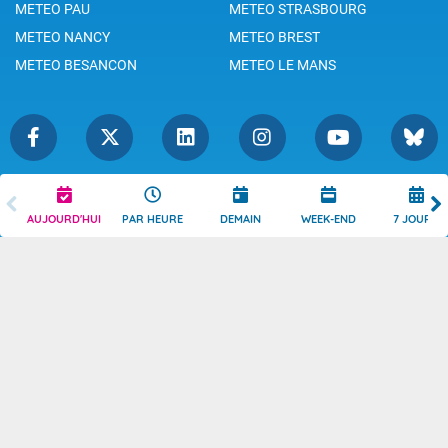
METEO PAU
METEO STRASBOURG
METEO NANCY
METEO BREST
METEO BESANCON
METEO LE MANS
Légende
Mentions Légales
AUJOURD'HUI
PAR HEURE
DEMAIN
WEEK-END
7 JOURS
Témoins de connexion
Politique de Confidentialité
Droits de Reproduction
Consentement
Accessibilité : partiellement
Contact
conforme