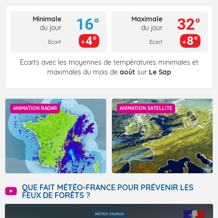
Minimale
Maximale
16°
32°
du jour
du jour
4°
8°
Ecart
Ecart
Écarts avec les moyennes de températures minimales et
maximales du mois de
août
sur
Le Sap
ANIMATION RADAR
ANIMATION SATELLITE
QUE FAIT MÉTÉO-FRANCE POUR PRÉVENIR LES
FEUX DE FORÊTS ?