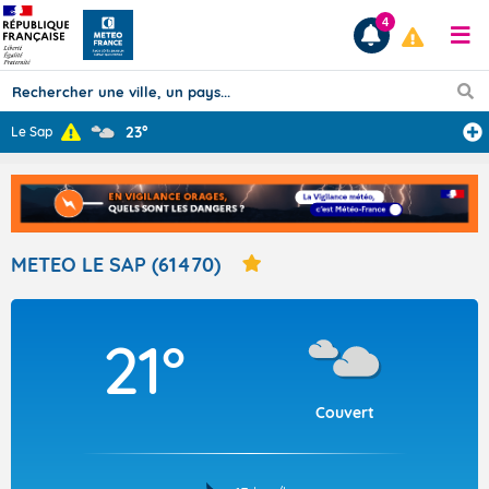
4
23°
Le Sap
Prévisions
TOUS LES RÉSULTATS
METEO LE SAP (61470)
Articles
21°
Couvert