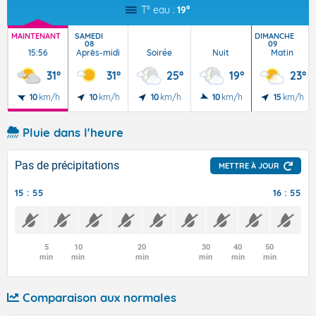
T° eau :
19°
MAINTENANT
SAMEDI
DIMANCHE
08
09
15:56
Après-midi
Soirée
Nuit
Matin
31°
31°
25°
19°
23°
10
km/h
10
km/h
10
km/h
10
km/h
15
km/h
Pluie dans l'heure
Pas de précipitations
METTRE À JOUR
15 : 55
16 : 55
5
10
20
30
40
50
min
min
min
min
min
min
Comparaison aux normales