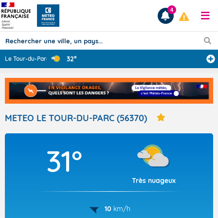
4
32°
Le Tour-du-Parc
...
Prévisions
TOUS LES RÉSULTATS
METEO LE TOUR-DU-PARC (56370)
Articles
31°
Très nuageux
10
km/h