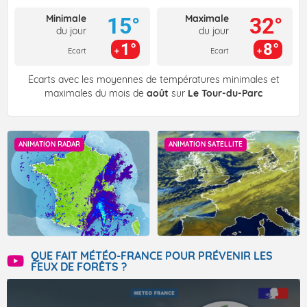
Minimale
Maximale
15°
32°
du jour
du jour
1°
8°
Ecart
Ecart
Écarts avec les moyennes de températures minimales et
maximales du mois de
août
sur
Le Tour-du-Parc
ANIMATION RADAR
ANIMATION SATELLITE
QUE FAIT MÉTÉO-FRANCE POUR PRÉVENIR LES
FEUX DE FORÊTS ?