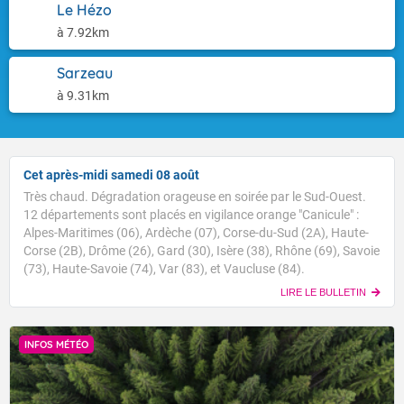
Le Hézo
à 7.92km
Sarzeau
à 9.31km
Cet après-midi samedi 08 août
Très chaud. Dégradation orageuse en soirée par le Sud-Ouest.
12 départements sont placés en vigilance orange "Canicule" :
Alpes-Maritimes (06), Ardèche (07), Corse-du-Sud (2A), Haute-
Corse (2B), Drôme (26), Gard (30), Isère (38), Rhône (69), Savoie
(73), Haute-Savoie (74), Var (83), et Vaucluse (84).
LIRE LE BULLETIN
INFOS MÉTÉO