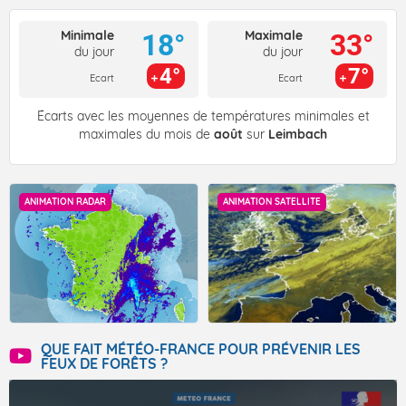
Minimale
Maximale
18°
33°
du jour
du jour
4°
7°
Ecart
Ecart
Écarts avec les moyennes de températures minimales et
maximales du mois de
août
sur
Leimbach
ANIMATION RADAR
ANIMATION SATELLITE
QUE FAIT MÉTÉO-FRANCE POUR PRÉVENIR LES
FEUX DE FORÊTS ?