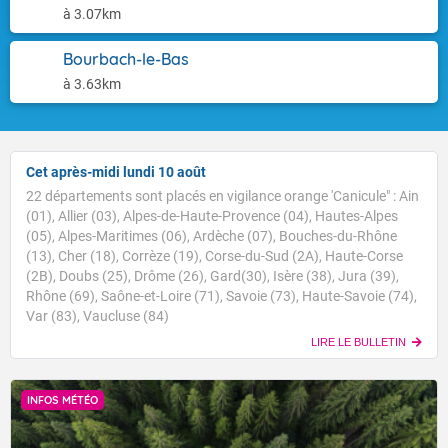
à 3.07km
Bourbach-le-Bas
à 3.63km
Cet après-midi lundi 10 août
22 départements sont placés en vigilance orange 'Canicule" : Ain
(01), Allier (03), Alpes-de-Haute-Provence (04), Hautes-Alpes
(05), Alpes-Maritimes (06), Ardèche (07), Bouches-du-Rhône
(13), Cher (18), Corrèze (19), Corse-du-Sud (2A), Haute-Corse
(2B), Doubs (25), Drôme (26), Gard(30), Isère (38), Jura (39),
Rhône (69), Saône-et-Loire (71), Savoie (73), Haute-Savoie (74),
Var (83), Vaucluse (84)
LIRE LE BULLETIN
INFOS MÉTÉO