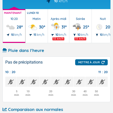
10
km/h
MAINTENANT
LUNDI 10
10:20
Matin
Après-midi
Soirée
Nuit
28°
30°
31°
25°
20°
10
km/h
15
km/h
10
km/h
10
km/h
10
km/h
55 km/h
55 km/h
Pluie dans l'heure
Pas de précipitations
METTRE À JOUR
10 : 20
11 : 20
5
10
20
30
40
50
min
min
min
min
min
min
Comparaison aux normales