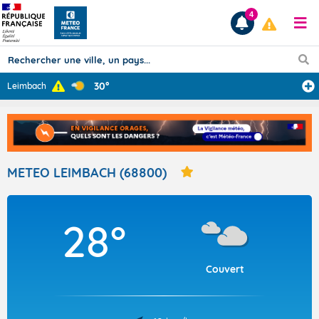
4
30°
Leimbach
Prévisions
TOUS LES RÉSULTATS
METEO LEIMBACH (68800)
Articles
28°
Couvert