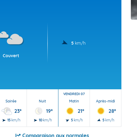
t Futuna
oid
5
km/h
Couvert
VENDREDI 07
Soirée
Nuit
Matin
Après-midi
Soi
23°
19°
21°
28°
15
km/h
10
km/h
5
km/h
5
km/h
10
Comparaison aux normales