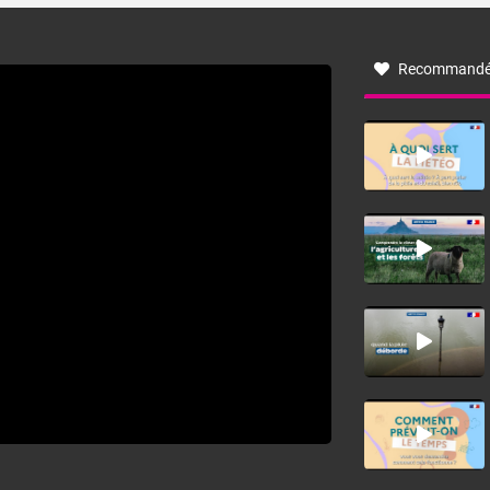
à nord-ouest, dans un secteur qui part du Roussillon à la
vallée de l’Aude et à l’ouest de l’Hérault. L’étymologie de
ce vent vient du latin trasmontanus, signifiant au-delà des
monts, en allusion aux régions montagneuses d’où
Recommandé
provient ce vent.