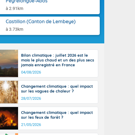
Peyrelongue-Abos
aison.
n ensoleillée,
à 2.91km
 nuages
sionner une
Castillon (Canton de Lembeye)
lpes
iques, le vent
à 3.73km
et tramontane
. Les
. Il fait 12 à
uages, elles
Bilan climatique : juillet 2026 est le
terranéen et
mois le plus chaud et un des plus secs
ste sur le
jamais enregistré en France
ales
04/08/2026
Rhône-Alpes à
 terres et 20
Changement climatique : quel impact
sur les vagues de chaleur ?
28/07/2026
Changement climatique : quel impact
sur les feux de forêt ?
21/05/2026