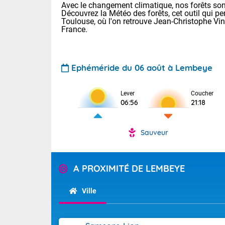
Avec le changement climatique, nos forêts sont
Découvrez la Météo des forêts, cet outil qui pe
Toulouse, où l'on retrouve Jean-Christophe Vi
France.
Ephéméride du 06 août à Lembeye
Voici les tem
Lever
Coucher
06:56
21:18
Lyon : 33 Bia
25 Nancy : 29
30 Lille : 24 
Sauveur
Aujourd'hui : 
TENDANCE P
Risque ora
Pour la sema
A PROXIMITÉ DE LEMBEYE
Vigilance ora
Cette semain
devrait rester
Ville
(2A), Haute-C
(84). Sur le 
Tendance des
de journée, l
2026 :
Sur les crête