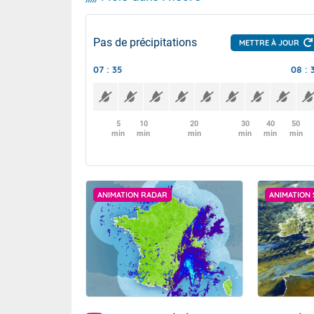
Pas de précipitations
METTRE À JOUR
07 : 35
08 : 
5
10
20
30
40
50
min
min
min
min
min
min
ANIMATION RADAR
ANIMATION 