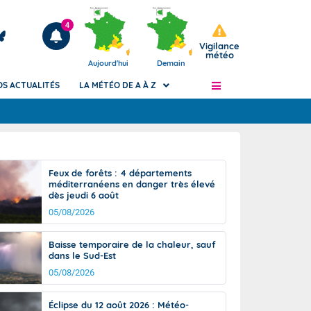
4
Vigilance
météo
Aujourd'hui
Demain
OS ACTUALITÉS
LA MÉTÉO DE A À Z
Articles
ngers
Feux de forêts : 4 départements
Phénomènes dangereux de J+2 à J+7
méditerranéens en danger très élevé
civile
dès jeudi 6 août
Avertissement pluies intenses à l'échelle
des communes (Apic)
05/08/2026
és
Bulletins Marine
Baisse temporaire de la chaleur, sauf
ateur de
Bulletins d'estimation du risque
dans le Sud-Est
d'avalanche
05/08/2026
-pompier
Météo des forêts
Vigicrues
Éclipse du 12 août 2026 : Météo-