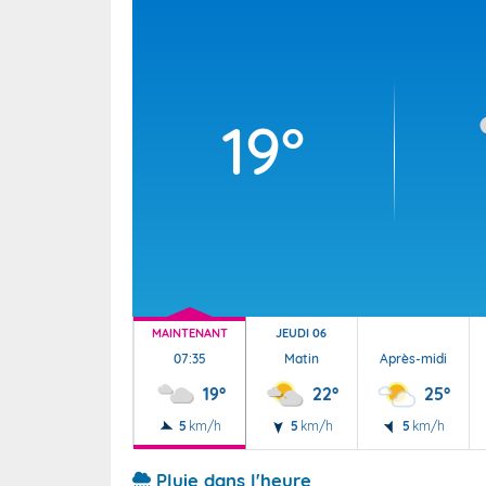
Wallis e
Grand fr
19°
MAINTENANT
JEUDI 06
07:35
Matin
Après-midi
19°
22°
25°
5
km/h
5
km/h
5
km/h
Pluie dans l'heure