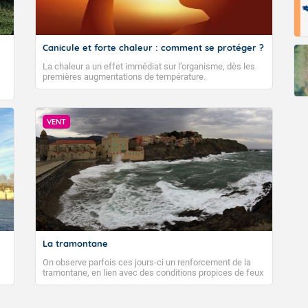
Canicule et forte chaleur : comment se protéger ?
La chaleur a un effet immédiat sur l’organisme, dès les
premières augmentations de température.
VENT
La tramontane
On observe parfois ces jours-ci un renforcement de la
tramontane, en lien avec des conditions propices de feux
de forêt. Mais qu'est-ce que la tramontane ? Quelles sont
ses caractéristiques ? La tramontane est un vent
turbulent soufflant de secteur nord-ouest à nord, ou ouest