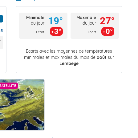
Minimale
Maximale
19°
27°
du jour
du jour
3°
0°
35
Ecart
Ecart
Écarts avec les moyennes de températures
minimales et maximales du mois de
août
sur
Lembeye
SATELLITE