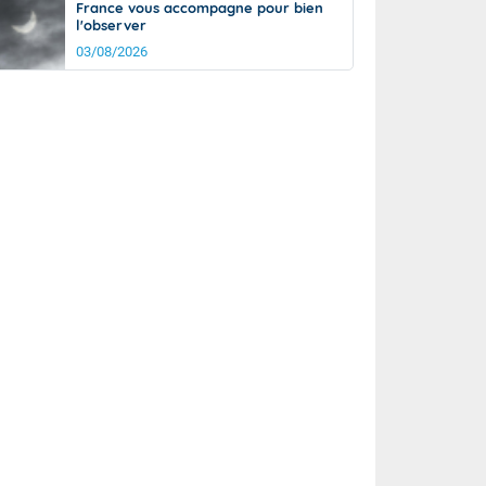
France vous accompagne pour bien
l'observer
03/08/2026
rée
Nuit
26°
22°
km/h
5
km/h