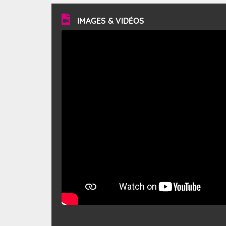
vitesse moyenne de 50 km/h et atteindre 80 à 100 km/h
en rafales, parfois davantage. Il parcourt la basse vallée
du Rhône et la Provence et envahit le littoral
IMAGES & VIDÉOS
méditerranéen à partir de la Camargue.