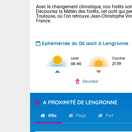
Avec le changement climatique, nos forêts sont
Découvrez la Météo des forêts, cet outil qui pe
Toulouse, où l'on retrouve Jean-Christophe Vi
France.
Ephéméride du 06 août à Lengronne
Voici les tem
Lever
Coucher
: 11/23 Paris
06:46
21:39
Clermont-Fd :
Limoges : 15/
Lille : 15/24
Sauveur
TENDANCE P
Aujourd'hui j
Pour la sema
Risque orag
A PROXIMITÉ DE LENGRONNE
orange cani
Cette semain
devrait rester
du-Sud (2A)
Ville
Plage
Port
(69), Var (8
Tendance des
2026 :
Sur le Sud-Ou