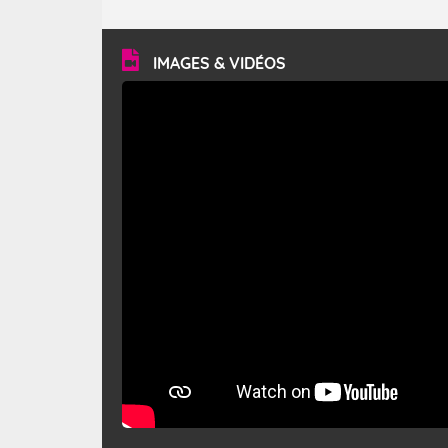
caractéristiques ? Le mistral est un vent régional,
turbulent et généralement sec, pouvant souffler à une
vitesse moyenne de 50 km/h et atteindre 80 à 100 km/h
en rafales, parfois davantage. Il parcourt la basse vallée
du Rhône et la Provence et envahit le littoral
IMAGES & VIDÉOS
méditerranéen à partir de la Camargue.