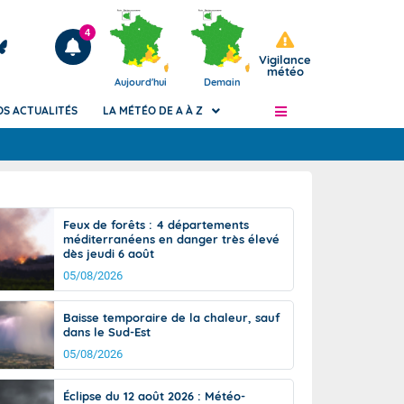
4
Vigilance
météo
Aujourd'hui
Demain
OS ACTUALITÉS
LA MÉTÉO DE A À Z
Articles
ngers
Feux de forêts : 4 départements
Phénomènes dangereux de J+2 à J+7
méditerranéens en danger très élevé
civile
dès jeudi 6 août
Avertissement pluies intenses à l'échelle
des communes (Apic)
05/08/2026
és
Bulletins Marine
Baisse temporaire de la chaleur, sauf
ateur de
Bulletins d'estimation du risque
dans le Sud-Est
d'avalanche
05/08/2026
-pompier
Météo des forêts
Vigicrues
Éclipse du 12 août 2026 : Météo-