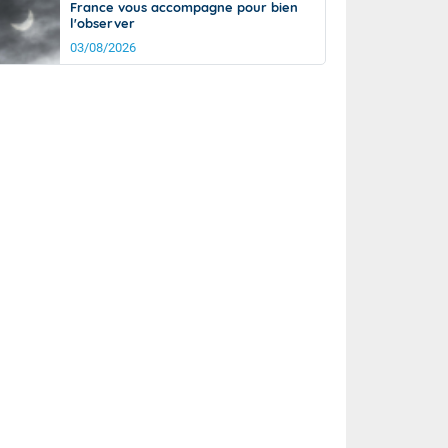
France vous accompagne pour bien
l'observer
03/08/2026
rée
Nuit
18°
14°
km/h
15
km/h