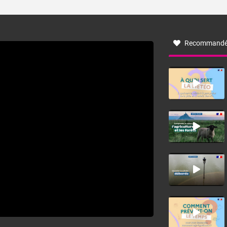
ses caractéristiques ? La tramontane est un vent
turbulent soufflant de secteur nord-ouest à nord, ou ouest
à nord-ouest, dans un secteur qui part du Roussillon à la
vallée de l’Aude et à l’ouest de l’Hérault. L’étymologie de
ce vent vient du latin trasmontanus, signifiant au-delà des
monts, en allusion aux régions montagneuses d’où
Recommandé
provient ce vent.