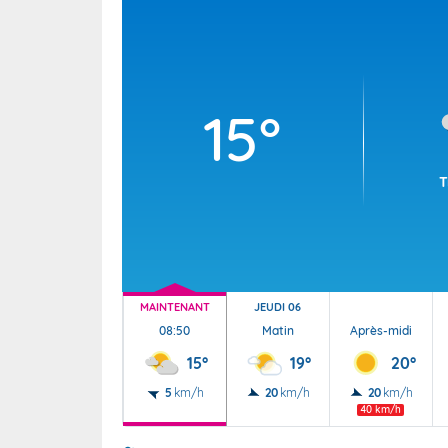
Wallis e
Grand fr
15°
T
MAINTENANT
JEUDI 06
08:50
Matin
Après-midi
15°
19°
20°
5
km/h
20
km/h
20
km/h
40 km/h