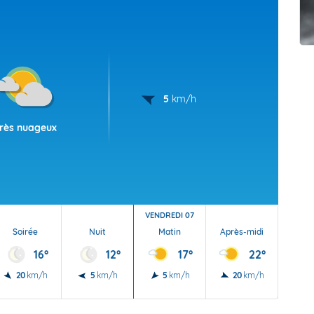
t Futuna
oid
5
km/h
rès nuageux
VENDREDI 07
Soirée
Nuit
Matin
Après-midi
Soi
16°
12°
17°
22°
20
km/h
5
km/h
5
km/h
20
km/h
20