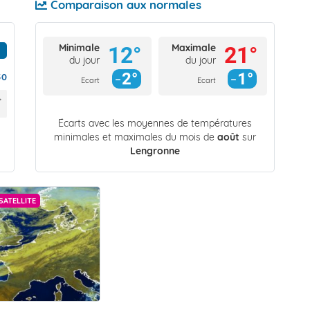
Comparaison aux normales
Minimale
Maximale
12°
21°
du jour
du jour
2°
1°
50
Ecart
Ecart
Écarts avec les moyennes de températures
minimales et maximales du mois de
août
sur
Lengronne
SATELLITE