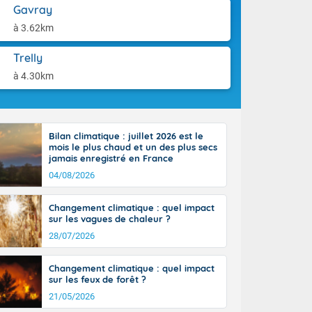
la Garonne.
aison.
Gavray
un débordement
à 3.62km
n ensoleillée,
 nuages
Trelly
sionner une
lpes
à 4.30km
iques, le vent
et tramontane
 L'après-midi,
e-Alpes avec
Bilan climatique : juillet 2026 est le
r. Du nord de
mois le plus chaud et un des plus secs
0 degrés dans
jamais enregistré en France
04/08/2026
Changement climatique : quel impact
sur les vagues de chaleur ?
28/07/2026
Changement climatique : quel impact
sur les feux de forêt ?
21/05/2026