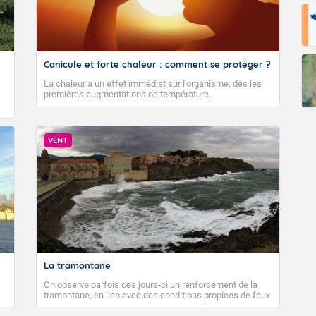
Canicule et forte chaleur : comment se protéger ?
La chaleur a un effet immédiat sur l’organisme, dès les
premières augmentations de température.
VENT
La tramontane
On observe parfois ces jours-ci un renforcement de la
tramontane, en lien avec des conditions propices de feux
de forêt. Mais qu'est-ce que la tramontane ? Quelles sont