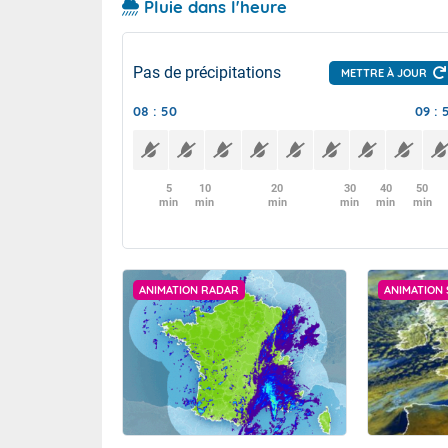
Pluie dans l'heure
Pas de précipitations
METTRE À JOUR
08 : 50
09 : 
5
10
20
30
40
50
min
min
min
min
min
min
ANIMATION RADAR
ANIMATION 