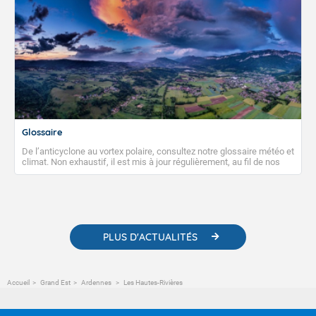
Glossaire
De l’anticyclone au vortex polaire, consultez notre glossaire météo et
climat. Non exhaustif, il est mis à jour régulièrement, au fil de nos
publications. Vous y trouverez également des liens utiles vers nos
contenus pédagogiques concernant les phénomènes
météorologiques et des informations scientifiques sur le
changement climatique.
PLUS D'ACTUALITÉS
Accueil
Grand Est
Ardennes
Les Hautes-Rivières