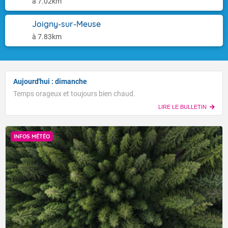
à 7.02km
Joigny-sur-Meuse
à 7.83km
Aujourd'hui : dimanche
Temps orageux et toujours bien chaud.
LIRE LE BULLETIN
INFOS MÉTÉO