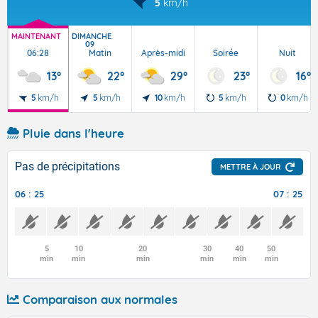
5
km/h
MAINTENANT
DIMANCHE
09
06:28
Matin
Après-midi
Soirée
Nuit
13°
22°
29°
23°
16°
5
km/h
5
km/h
10
km/h
5
km/h
0
km/h
Pluie dans l'heure
Pas de précipitations
METTRE À JOUR
06 : 25
07 : 25
5
10
20
30
40
50
min
min
min
min
min
min
Comparaison aux normales