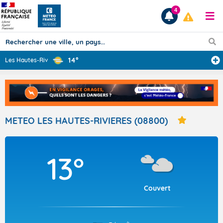
4
14°
Les Hautes-Rivi
...
Prévisions
TOUS LES RÉSULTATS
METEO LES HAUTES-RIVIERES (08800)
Articles
13°
Couvert