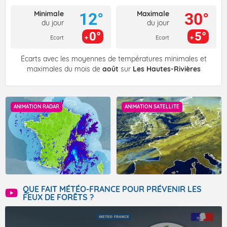
Minimale
Maximale
12°
30°
du jour
du jour
0°
5°
Ecart
Ecart
Écarts avec les moyennes de températures minimales et
maximales du mois de
août
sur
Les Hautes-Rivières
ANIMATION RADAR
ANIMATION SATELLITE
QUE FAIT MÉTÉO-FRANCE POUR PRÉVENIR LES
FEUX DE FORÊTS ?