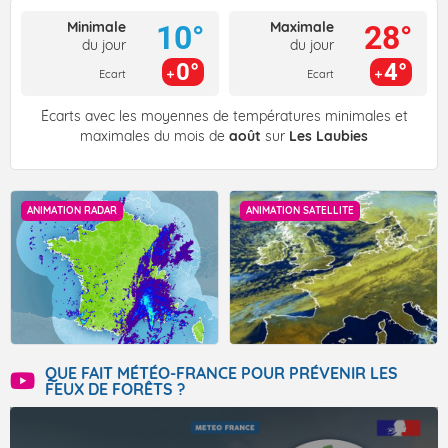
Minimale
Maximale
10°
28°
du jour
du jour
0°
4°
Ecart
Ecart
Écarts avec les moyennes de températures minimales et
maximales du mois de
août
sur
Les Laubies
ANIMATION RADAR
ANIMATION SATELLITE
QUE FAIT MÉTÉO-FRANCE POUR PRÉVENIR LES
FEUX DE FORÊTS ?