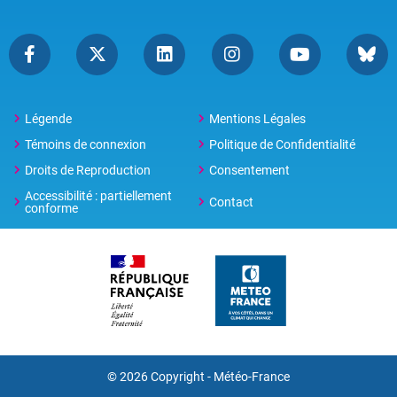
Légende
Mentions Légales
Témoins de connexion
Politique de Confidentialité
Droits de Reproduction
Consentement
Accessibilité : partiellement
Contact
conforme
© 2026 Copyright -
Météo-France