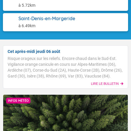
à 5.72km
Saint-Denis-en-Margeride
à 6.49km
Cet après-midi jeudi 06 août
Risque orageux sur les reliefs. Encore chaud dans le Sud-Est.
Vigilance orange canicule en cours sur Alpes-Maritimes (06),
Ardèche (07), Corse-du-Sud (2A), Haute-Corse (2B), Drôme (26),
Gard (30), Isère (38), Rhône (69), Var (83), Vaucluse (84).
LIRE LE BULLETIN
INFOS MÉTÉO