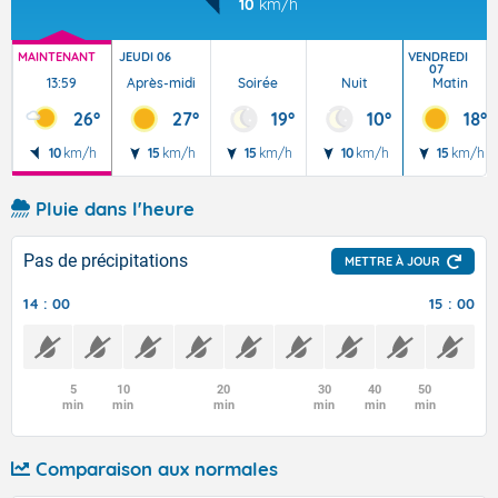
10
km/h
MAINTENANT
JEUDI 06
VENDREDI
07
13:59
Après-midi
Soirée
Nuit
Matin
26°
27°
19°
10°
18°
10
km/h
15
km/h
15
km/h
10
km/h
15
km/h
Pluie dans l'heure
Pas de précipitations
METTRE À JOUR
14 : 00
15 : 00
5
10
20
30
40
50
min
min
min
min
min
min
Comparaison aux normales