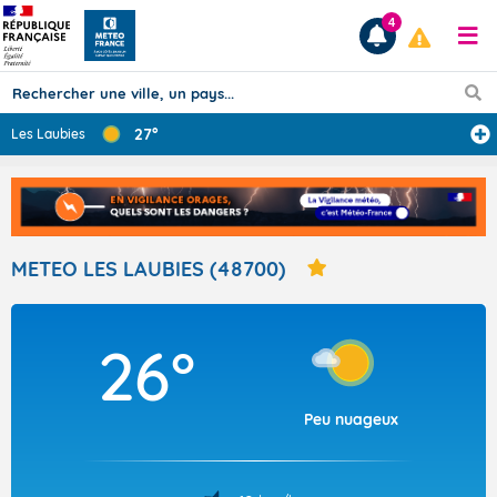
4
27°
Les Laubies
Prévisions
TOUS LES RÉSULTATS
METEO LES LAUBIES (48700)
Articles
26°
Peu nuageux