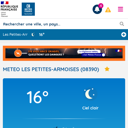
4
16°
Les Petites-Arm
...
Prévisions
TOUS LES RÉSULTATS
METEO LES PETITES-ARMOISES (08390)
Articles
16°
Ciel clair