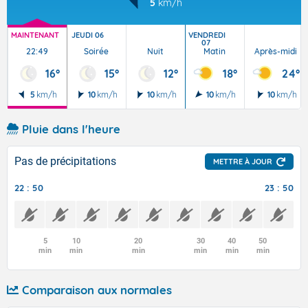
5
km/h
MAINTENANT
JEUDI 06
VENDREDI
07
22:49
Soirée
Nuit
Matin
Après-midi
16°
15°
12°
18°
24°
5
km/h
10
km/h
10
km/h
10
km/h
10
km/h
Pluie dans l'heure
Pas de précipitations
METTRE À JOUR
22 : 50
23 : 50
5
10
20
30
40
50
min
min
min
min
min
min
Comparaison aux normales