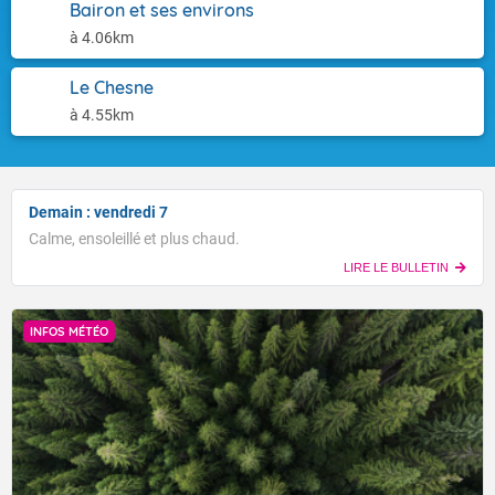
Bairon et ses environs
à 4.06km
Le Chesne
à 4.55km
Demain : vendredi 7
Calme, ensoleillé et plus chaud.
LIRE LE BULLETIN
INFOS MÉTÉO