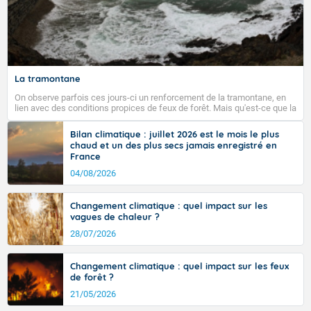
La tramontane
On observe parfois ces jours-ci un renforcement de la tramontane, en
lien avec des conditions propices de feux de forêt. Mais qu'est-ce que la
tramontane ? Quelles sont ses caractéristiques ? La tramontane est un
vent turbulent soufflant de secteur nord-ouest à nord, ou ouest à nord-
Bilan climatique : juillet 2026 est le mois le plus
ouest, dans un secteur qui part du Roussillon à la vallée de l’Aude et à
chaud et un des plus secs jamais enregistré en
l’ouest de l’Hérault. L’étymologie de ce vent vient du latin trasmontanus,
France
signifiant au-delà des monts, en allusion aux régions montagneuses
d’où provient ce vent.
04/08/2026
Changement climatique : quel impact sur les
vagues de chaleur ?
28/07/2026
Changement climatique : quel impact sur les feux
de forêt ?
21/05/2026