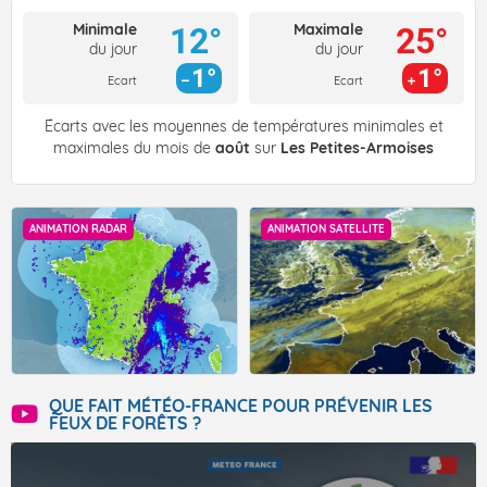
Minimale
Maximale
12°
25°
du jour
du jour
1°
1°
Ecart
Ecart
Écarts avec les moyennes de températures minimales et
maximales du mois de
août
sur
Les Petites-Armoises
ANIMATION RADAR
ANIMATION SATELLITE
QUE FAIT MÉTÉO-FRANCE POUR PRÉVENIR LES
FEUX DE FORÊTS ?