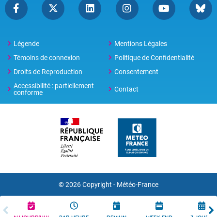
Légende
Mentions Légales
Témoins de connexion
Politique de Confidentialité
Droits de Reproduction
Consentement
Accessibilité : partiellement
Contact
conforme
© 2026 Copyright -
Météo-France