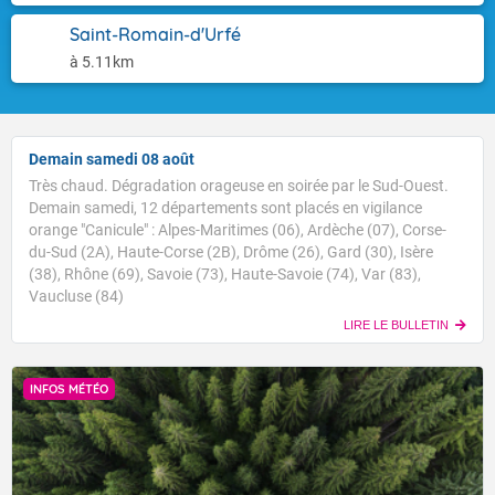
Saint-Romain-d'Urfé
à 5.11km
Demain samedi 08 août
Très chaud. Dégradation orageuse en soirée par le Sud-Ouest.
Demain samedi, 12 départements sont placés en vigilance
orange "Canicule" : Alpes-Maritimes (06), Ardèche (07), Corse-
du-Sud (2A), Haute-Corse (2B), Drôme (26), Gard (30), Isère
(38), Rhône (69), Savoie (73), Haute-Savoie (74), Var (83),
Vaucluse (84)
LIRE LE BULLETIN
INFOS MÉTÉO