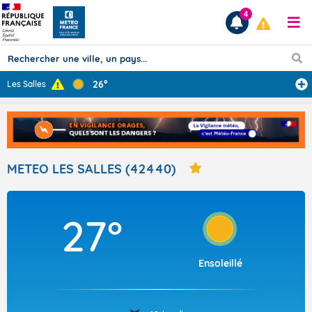
4
26°
Les Salles
Prévisions
TOUS LES RÉSULTATS
METEO LES SALLES (42440)
Articles
27°
Ensoleillé