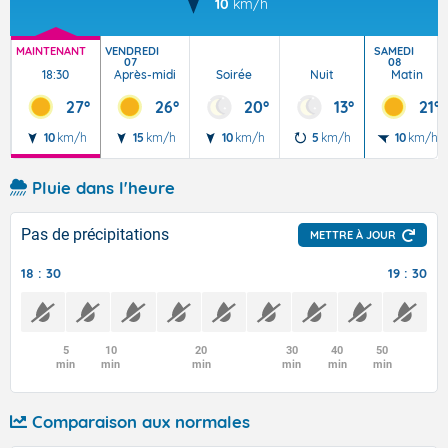
10
km/h
MAINTENANT
VENDREDI
SAMEDI
07
08
18:30
Après-midi
Soirée
Nuit
Matin
27°
26°
20°
13°
21°
10
km/h
15
km/h
10
km/h
5
km/h
10
km/h
Pluie dans l'heure
Pas de précipitations
METTRE À JOUR
18 : 30
19 : 30
5
10
20
30
40
50
min
min
min
min
min
min
Comparaison aux normales