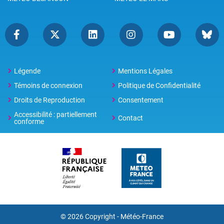
Légende
Mentions Légales
Témoins de connexion
Politique de Confidentialité
Droits de Reproduction
Consentement
Accessibilité : partiellement
Contact
conforme
© 2026 Copyright -
Météo-France