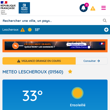
4
33°
Lescheroux
Prévisions
TOUS LES RÉSULTATS
VIGILANCE ORANGE EN COURS
Consulter
Articles
METEO LESCHEROUX (01560)
33°
Ensoleillé