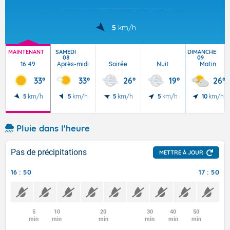
5
km/h
MAINTENANT
SAMEDI
DIMANCHE
08
09
16:49
Après-midi
Soirée
Nuit
Matin
33°
33°
26°
19°
26°
5
km/h
5
km/h
5
km/h
5
km/h
10
km/h
Pluie dans l'heure
Pas de précipitations
METTRE À JOUR
16 : 50
17 : 50
5
10
20
30
40
50
min
min
min
min
min
min