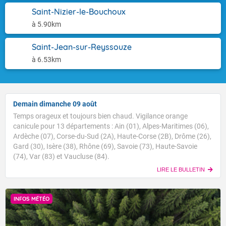
Saint-Nizier-le-Bouchoux
à 5.90km
Saint-Jean-sur-Reyssouze
à 6.53km
Demain dimanche 09 août
Temps orageux et toujours bien chaud. Vigilance orange
canicule pour 13 départements : Ain (01), Alpes-Maritimes (06),
Ardèche (07), Corse-du-Sud (2A), Haute-Corse (2B), Drôme (26),
Gard (30), Isère (38), Rhône (69), Savoie (73), Haute-Savoie
(74), Var (83) et Vaucluse (84).
LIRE LE BULLETIN
INFOS MÉTÉO