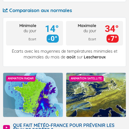
Comparaison aux normales
Minimale
Maximale
14°
34°
du jour
du jour
0°
7°
Ecart
Ecart
Écarts avec les moyennes de températures minimales et
maximales du mois de
août
sur
Lescheroux
ANIMATION RADAR
ANIMATION SATELLITE
QUE FAIT MÉTÉO-FRANCE POUR PRÉVENIR LES