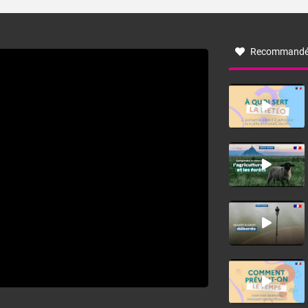
turbulent soufflant de secteur nord-ouest à nord, ou ouest
à nord-ouest, dans un secteur qui part du Roussillon à la
vallée de l’Aude et à l’ouest de l’Hérault. L’étymologie de
ce vent vient du latin trasmontanus, signifiant au-delà des
monts, en allusion aux régions montagneuses d’où
Recommandé
provient ce vent.