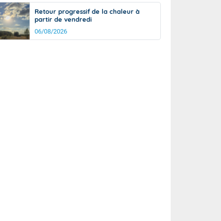
Retour progressif de la chaleur à
partir de vendredi
06/08/2026
rée
Nuit
27°
24°
km/h
10
km/h