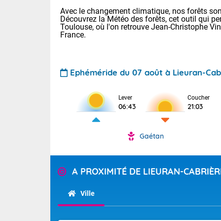
Avec le changement climatique, nos forêts sont
Découvrez la Météo des forêts, cet outil qui pe
Toulouse, où l'on retrouve Jean-Christophe Vi
France.
Ephéméride du 07 août à Lieuran-Cab
Lever
Coucher
Voici les tem
06:43
21:03
28 Lyon : 31 
: 27 Nancy : 
31 Lille : 26 
Gaétan
TENDANCE P
Demain : ven
Pour la sema
Calme, enso
A PROXIMITÉ DE LIEURAN-CABRIÈR
Cette semain
La journée s'
temps devrait 
Ville
territoire. O
Tendance des
pyrénéennes, l
2026 :
alors que la 