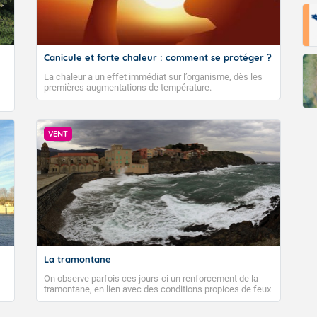
Canicule et forte chaleur : comment se protéger ?
La chaleur a un effet immédiat sur l’organisme, dès les
premières augmentations de température.
VENT
La tramontane
On observe parfois ces jours-ci un renforcement de la
tramontane, en lien avec des conditions propices de feux
de forêt. Mais qu'est-ce que la tramontane ? Quelles sont
ses caractéristiques ? La tramontane est un vent