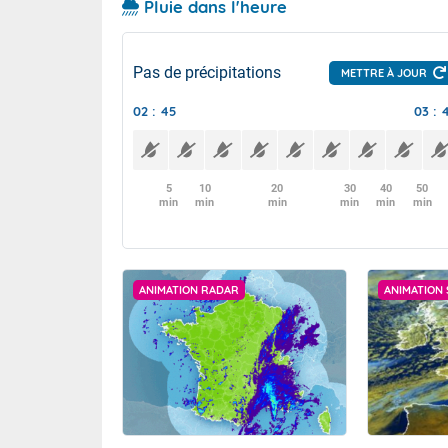
Pluie dans l'heure
Pas de précipitations
METTRE À JOUR
02 : 45
03 : 
5
10
20
30
40
50
min
min
min
min
min
min
ANIMATION RADAR
ANIMATION 