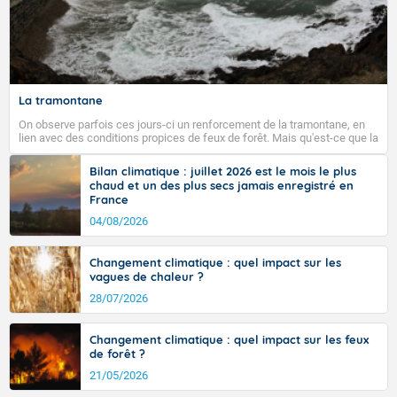
La tramontane
On observe parfois ces jours-ci un renforcement de la tramontane, en
lien avec des conditions propices de feux de forêt. Mais qu'est-ce que la
tramontane ? Quelles sont ses caractéristiques ? La tramontane est un
vent turbulent soufflant de secteur nord-ouest à nord, ou ouest à nord-
Bilan climatique : juillet 2026 est le mois le plus
ouest, dans un secteur qui part du Roussillon à la vallée de l’Aude et à
chaud et un des plus secs jamais enregistré en
l’ouest de l’Hérault. L’étymologie de ce vent vient du latin trasmontanus,
France
signifiant au-delà des monts, en allusion aux régions montagneuses
d’où provient ce vent.
04/08/2026
Changement climatique : quel impact sur les
vagues de chaleur ?
28/07/2026
Changement climatique : quel impact sur les feux
de forêt ?
21/05/2026