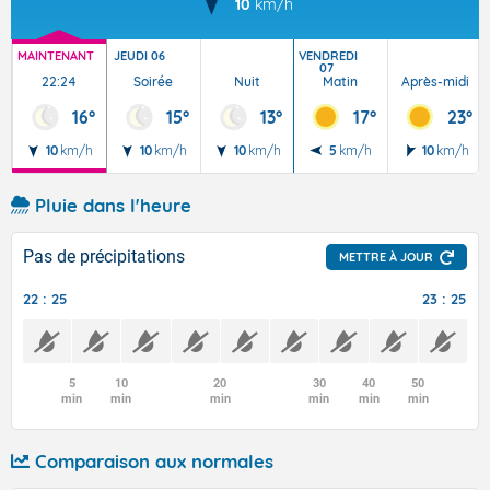
10
km/h
MAINTENANT
JEUDI 06
VENDREDI
07
22:24
Soirée
Nuit
Matin
Après-midi
16°
15°
13°
17°
23°
10
km/h
10
km/h
10
km/h
5
km/h
10
km/h
Pluie dans l'heure
Pas de précipitations
METTRE À JOUR
22 : 25
23 : 25
5
10
20
30
40
50
min
min
min
min
min
min
Comparaison aux normales