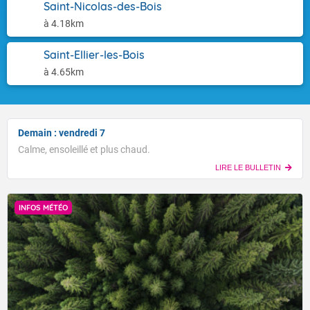
Saint-Nicolas-des-Bois
à 4.18km
Saint-Ellier-les-Bois
à 4.65km
Demain : vendredi 7
Calme, ensoleillé et plus chaud.
LIRE LE BULLETIN
INFOS MÉTÉO