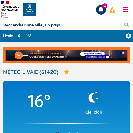
4
16°
Livaie
Prévisions
TOUS LES RÉSULTATS
METEO LIVAIE (61420)
Articles
16°
Ciel clair