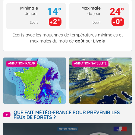
Minimale
Maximale
14°
24°
du jour
du jour
2°
0°
Ecart
Ecart
Écarts avec les moyennes de températures minimales et
maximales du mois de
août
sur
Livaie
ANIMATION RADAR
ANIMATION SATELLITE
QUE FAIT MÉTÉO-FRANCE POUR PRÉVENIR LES
FEUX DE FORÊTS ?