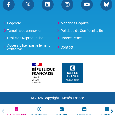
Légende
Mentions Légales
Témoins de connexion
Politique de Confidentialité
Droits de Reproduction
Consentement
Accessibilité : partiellement
Contact
conforme
© 2026 Copyright -
Météo-France