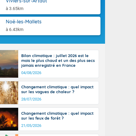
Viviers-sur-Artaut
-France jusque
aison.
sur la Corse.
à 3.65km
des Pyrénées,
. En marge de
Noë-les-Mallets
rection de la
à 6.43km
di. En soirée,
 sur
e thermomètre
squ'à 22 à 24,
Bilan climatique : juillet 2026 est le
culier, sur le
mois le plus chaud et un des plus secs
, hors côtes
jamais enregistré en France
nt 38 ou 39
04/08/2026
Changement climatique : quel impact
sur les vagues de chaleur ?
28/07/2026
Changement climatique : quel impact
sur les feux de forêt ?
21/05/2026