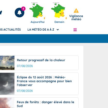
4
Vigilance
météo
Aujourd'hui
Demain
OS ACTUALITÉS
LA MÉTÉO DE A À Z
Articles
ngers
Retour progressif de la chaleur
Phénomènes dangereux de J+2 à J+7
07/08/2026
civile
Avertissement pluies intenses à l'échelle
des communes (Apic)
és
Éclipse du 12 août 2026 : Météo-
Bulletins Marine
France vous accompagne pour bien
l'observer
ateur de
Bulletins d'estimation du risque
d'avalanche
07/08/2026
-pompier
Météo des forêts
Feux de forêts : danger élevé dans le
Vigicrues
Sud