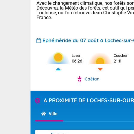
Avec le changement climatique, nos forêts sont
Découvrez la Météo des forêts, cet outil qui pe
Toulouse, où l'on retrouve Jean-Christophe Vi
France.
Ephéméride du 07 août à Loches-sur
Voici les tem
Lever
Coucher
06:26
21:11
22/14 Paris :
Clermont-Fd :
Limoges : 29/
Gaétan
Lille : 25/15
TENDANCE P
Demain same
Pour la sema
A PROXIMITÉ DE LOCHES-SUR-OU
Très chaud
samedi, 12
Au niveau du 
températures 
Alpes-Marit
Ville
Drôme (26),
Tendance des
(74), Var (8
2026 :