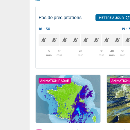
Pas de précipitations
METTRE À JOUR
18 : 30
19 : 
5
10
20
30
40
50
min
min
min
min
min
min
ANIMATION RADAR
ANIMATION 