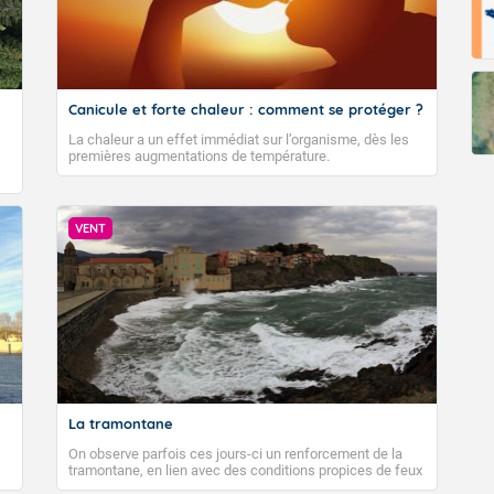
Canicule et forte chaleur : comment se protéger ?
La chaleur a un effet immédiat sur l’organisme, dès les
premières augmentations de température.
VENT
La tramontane
On observe parfois ces jours-ci un renforcement de la
tramontane, en lien avec des conditions propices de feux
de forêt. Mais qu'est-ce que la tramontane ? Quelles sont