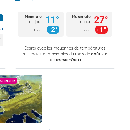
Minimale
Maximale
11°
27°
du jour
du jour
2°
1°
30
Ecart
Ecart
Écarts avec les moyennes de températures
minimales et maximales du mois de
août
sur
Loches-sur-Ource
SATELLITE