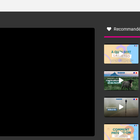
ses caractéristiques ? La tramontane est un vent
turbulent soufflant de secteur nord-ouest à nord, ou ouest
à nord-ouest, dans un secteur qui part du Roussillon à la
vallée de l’Aude et à l’ouest de l’Hérault. L’étymologie de
ce vent vient du latin trasmontanus, signifiant au-delà des
monts, en allusion aux régions montagneuses d’où
Recommandé
provient ce vent.