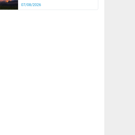
07/08/2026
it
16°
km/h