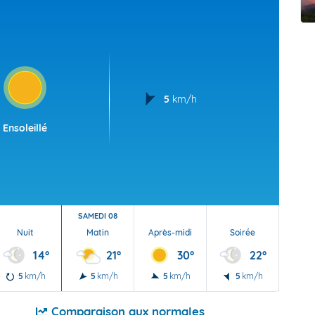
t Futuna
oid
5
km/h
Ensoleillé
SAMEDI 08
Nuit
Matin
Après-midi
Soirée
Nu
14°
21°
30°
22°
5
km/h
5
km/h
5
km/h
5
km/h
5
Comparaison aux normales