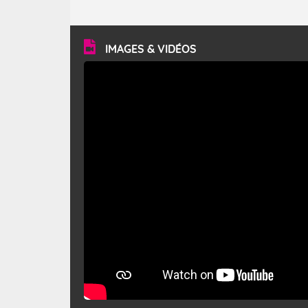
caractéristiques ? Le mistral est un vent régional,
turbulent et généralement sec, pouvant souffler à une
vitesse moyenne de 50 km/h et atteindre 80 à 100 km/h
en rafales, parfois davantage. Il parcourt la basse vallée
du Rhône et la Provence et envahit le littoral
IMAGES & VIDÉOS
méditerranéen à partir de la Camargue.