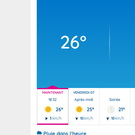
Wallis e
Grand fr
26°
MAINTENANT
VENDREDI 07
18:32
Après-midi
Soirée
26°
25°
21°
5
km/h
10
km/h
10
km/h
Pluie dans l'heure