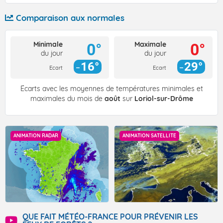
Comparaison aux normales
Minimale
Maximale
0°
0°
du jour
du jour
16°
29°
Ecart
Ecart
Écarts avec les moyennes de températures minimales et
maximales du mois de
août
sur
Loriol-sur-Drôme
ANIMATION RADAR
ANIMATION SATELLITE
QUE FAIT MÉTÉO-FRANCE POUR PRÉVENIR LES