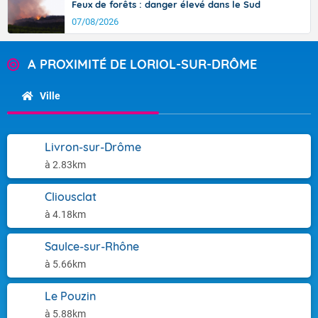
Feux de forêts : danger élevé dans le Sud
07/08/2026
A PROXIMITÉ DE LORIOL-SUR-DRÔME
Ville
Livron-sur-Drôme
à 2.83km
Cliousclat
à 4.18km
Saulce-sur-Rhône
à 5.66km
Le Pouzin
à 5.88km