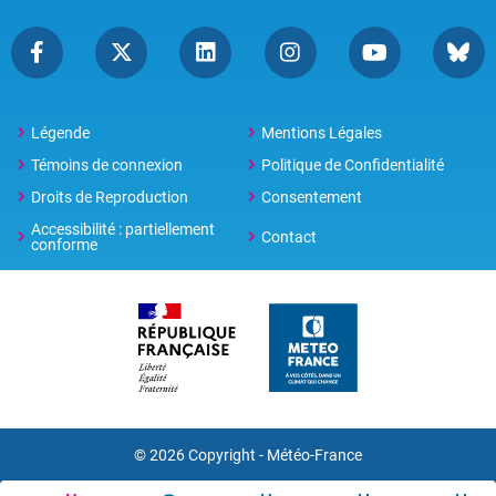
Légende
Mentions Légales
Témoins de connexion
Politique de Confidentialité
Droits de Reproduction
Consentement
Accessibilité : partiellement
Contact
conforme
© 2026 Copyright -
Météo-France