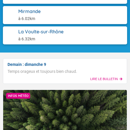
Mirmande
à 6.02km
La Voulte-sur-Rhône
à 6.32km
Demain : dimanche 9
Temps orageux et toujours bien chaud.
LIRE LE BULLETIN
INFOS MÉTÉO