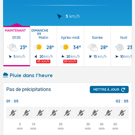
5
km/h
MAINTENANT
DIMANCHE
09
01:05
Matin
Après-midi
Soirée
Nuit
23°
28°
34°
28°
23°
5
km/h
20
km/h
20
km/h
15
km/h
10
km/h
45 km/h
60 km/h
Pluie dans l'heure
Pas de précipitations
METTRE À JOUR
01 : 05
02 : 05
5
10
20
30
40
50
min
min
min
min
min
min