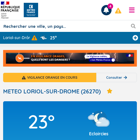
4
25°
Loriol-sur-Drôm
...
Prévisions
TOUS LES RÉSULTATS
VIGILANCE ORANGE EN COURS
Consulter
Articles
METEO LORIOL-SUR-DROME (26270)
23°
Eclaircies