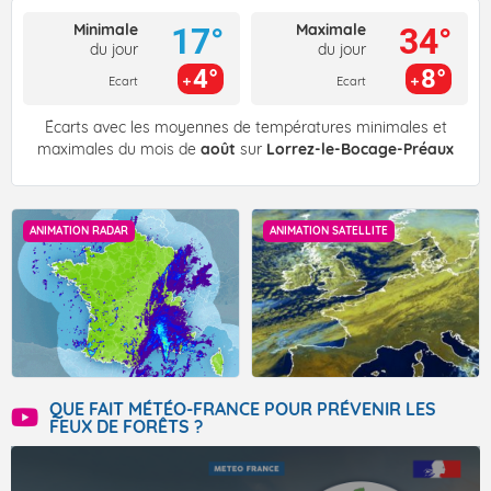
Minimale
Maximale
17°
34°
du jour
du jour
4°
8°
Ecart
Ecart
Écarts avec les moyennes de températures minimales et
maximales du mois de
août
sur
Lorrez-le-Bocage-Préaux
ANIMATION RADAR
ANIMATION SATELLITE
QUE FAIT MÉTÉO-FRANCE POUR PRÉVENIR LES
FEUX DE FORÊTS ?