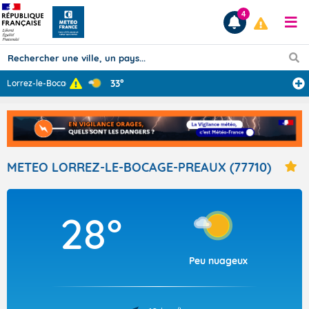
4
33°
Lorrez-le-Bocag
...
Prévisions
TOUS LES RÉSULTATS
METEO LORREZ-LE-BOCAGE-PREAUX (77710)
Articles
28°
Peu nuageux