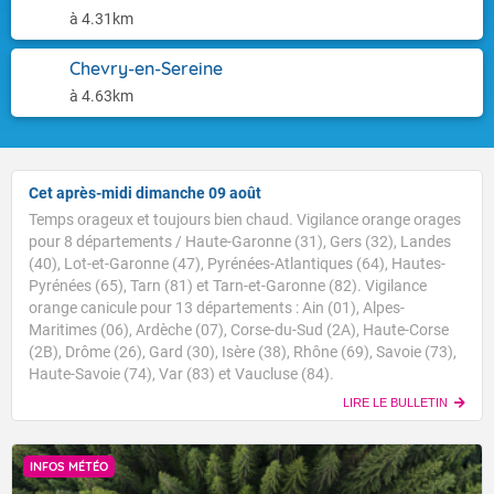
à 4.31km
Chevry-en-Sereine
à 4.63km
Cet après-midi dimanche 09 août
Temps orageux et toujours bien chaud. Vigilance orange orages
pour 8 départements / Haute-Garonne (31), Gers (32), Landes
(40), Lot-et-Garonne (47), Pyrénées-Atlantiques (64), Hautes-
Pyrénées (65), Tarn (81) et Tarn-et-Garonne (82). Vigilance
orange canicule pour 13 départements : Ain (01), Alpes-
Maritimes (06), Ardèche (07), Corse-du-Sud (2A), Haute-Corse
(2B), Drôme (26), Gard (30), Isère (38), Rhône (69), Savoie (73),
Haute-Savoie (74), Var (83) et Vaucluse (84).
LIRE LE BULLETIN
INFOS MÉTÉO