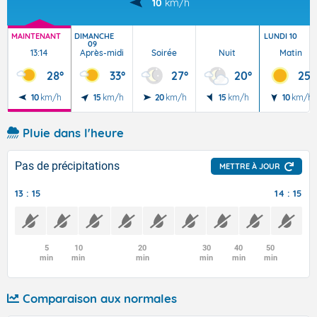
10
km/h
MAINTENANT
DIMANCHE
LUNDI 10
09
13:14
Après-midi
Soirée
Nuit
Matin
28°
33°
27°
20°
25°
10
km/h
15
km/h
20
km/h
15
km/h
10
km/h
Pluie dans l'heure
Pas de précipitations
METTRE À JOUR
13 : 15
14 : 15
5
10
20
30
40
50
min
min
min
min
min
min
Comparaison aux normales