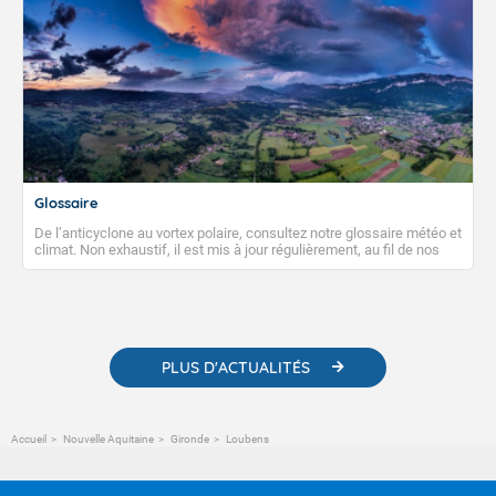
Glossaire
De l’anticyclone au vortex polaire, consultez notre glossaire météo et
climat. Non exhaustif, il est mis à jour régulièrement, au fil de nos
publications. Vous y trouverez également des liens utiles vers nos
contenus pédagogiques concernant les phénomènes
météorologiques et des informations scientifiques sur le
changement climatique.
PLUS D'ACTUALITÉS
Accueil
Nouvelle Aquitaine
Gironde
Loubens