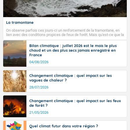
La tramontane
On observe parfois ces jours-ci un renforcement de la tramontane, en
lien avec des conditions propices de feux de forêt. Mais qu'est-ce que la
tramontane ? Quelles sont ses caractéristiques ? La tramontane est un
vent turbulent soufflant de secteur nord-ouest à nord, ou ouest à nord-
Bilan climatique : juillet 2026 est le mois le plus
ouest, dans un secteur qui part du Roussillon à la vallée de l’Aude et à
chaud et un des plus secs jamais enregistré en
l’ouest de l’Hérault. L’étymologie de ce vent vient du latin trasmontanus,
France
signifiant au-delà des monts, en allusion aux régions montagneuses
d’où provient ce vent.
04/08/2026
Changement climatique : quel impact sur les
vagues de chaleur ?
28/07/2026
Changement climatique : quel impact sur les feux
de forêt ?
21/05/2026
Quel climat futur dans votre région ?