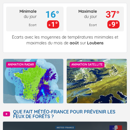
Minimale
Maximale
16°
37°
du jour
du jour
1°
9°
Ecart
Ecart
Écarts avec les moyennes de températures minimales et
maximales du mois de
août
sur
Loubens
ANIMATION RADAR
ANIMATION SATELLITE
QUE FAIT MÉTÉO-FRANCE POUR PRÉVENIR LES
FEUX DE FORÊTS ?