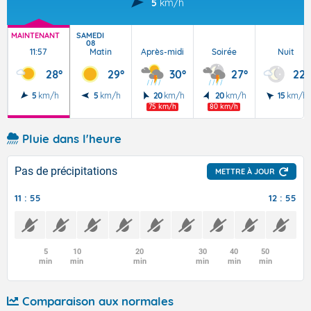
5
km/h
MAINTENANT
SAMEDI
08
11:57
Matin
Après-midi
Soirée
Nuit
28°
29°
30°
27°
22°
5
km/h
5
km/h
20
km/h
20
km/h
15
km/h
75 km/h
80 km/h
Pluie dans l'heure
Pas de précipitations
METTRE À JOUR
11 : 55
12 : 55
5
10
20
30
40
50
min
min
min
min
min
min
Comparaison aux normales