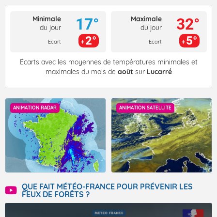
Minimale
Maximale
17°
32°
du jour
du jour
2°
5°
Ecart
Ecart
Écarts avec les moyennes de températures minimales et
maximales du mois de
août
sur
Lucarré
ANIMATION RADAR
ANIMATION SATELLITE
QUE FAIT MÉTÉO-FRANCE POUR PRÉVENIR LES
FEUX DE FORÊTS ?