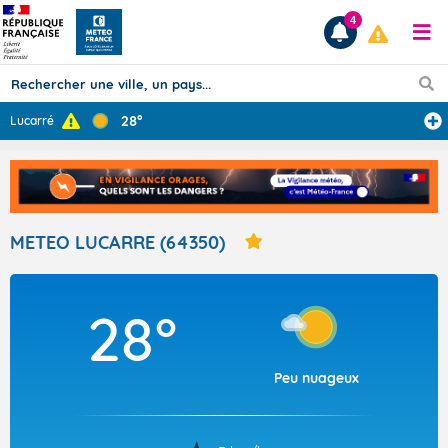
4
28°
Lucarré
Prévisions
TOUS LES RÉSULTATS
METEO LUCARRE (64350)
Articles
28°
Peu nuageux