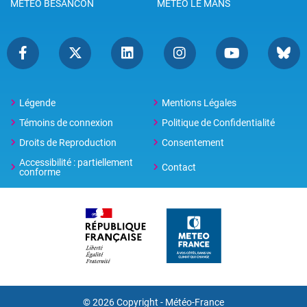
METEO BESANCON
METEO LE MANS
Légende
Mentions Légales
Témoins de connexion
Politique de Confidentialité
Droits de Reproduction
Consentement
Accessibilité : partiellement
Contact
conforme
© 2026 Copyright -
Météo-France