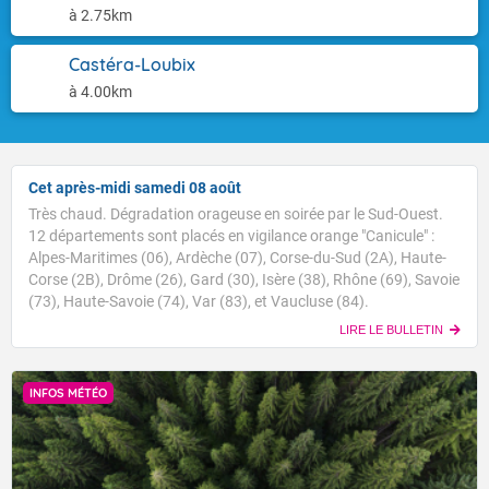
à 2.75km
Castéra-Loubix
à 4.00km
Cet après-midi samedi 08 août
Très chaud. Dégradation orageuse en soirée par le Sud-Ouest.
12 départements sont placés en vigilance orange "Canicule" :
Alpes-Maritimes (06), Ardèche (07), Corse-du-Sud (2A), Haute-
Corse (2B), Drôme (26), Gard (30), Isère (38), Rhône (69), Savoie
(73), Haute-Savoie (74), Var (83), et Vaucluse (84).
LIRE LE BULLETIN
INFOS MÉTÉO