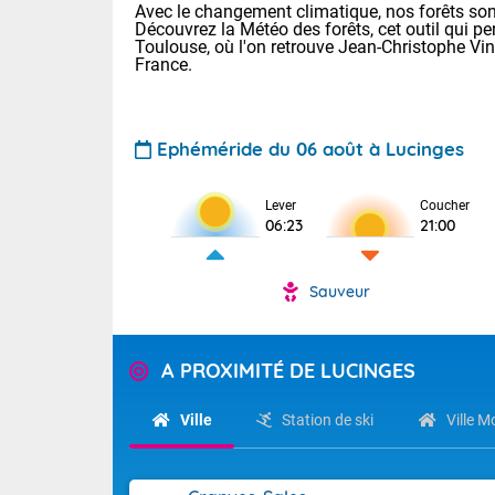
Avec le changement climatique, nos forêts sont
Découvrez la Météo des forêts, cet outil qui pe
Toulouse, où l'on retrouve Jean-Christophe Vi
France.
Ephéméride du 06 août à Lucinges
Voici les tem
Lever
Coucher
06:23
21:00
: 18/23 Paris
Clermont-Fd :
Limoges : 20/
Sauveur
Lille : 19/24
TENDANCE P
Cet après-mid
Pour la sema
A PROXIMITÉ DE LUCINGES
Risque orag
orange cani
Cette semain
temps devrait 
du-Sud (2A)
Ville
Station de ski
Ville 
(69), Var (8
Tendance des
2026 :
Sur le Sud-Oue