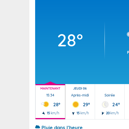
Wallis e
Grand fr
28°
MAINTENANT
JEUDI 06
15:34
Après-midi
Soirée
28°
29°
24°
15
km/h
15
km/h
20
km/h
Pluie dans l'heure