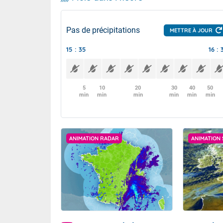
Pas de précipitations
METTRE À JOUR
15 : 35
16 : 
5
10
20
30
40
50
min
min
min
min
min
min
ANIMATION RADAR
ANIMATION 