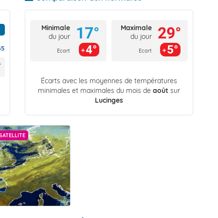
Minimale
Maximale
17°
29°
du jour
du jour
4°
5°
35
Ecart
Ecart
Écarts avec les moyennes de températures
minimales et maximales du mois de
août
sur
Lucinges
SATELLITE