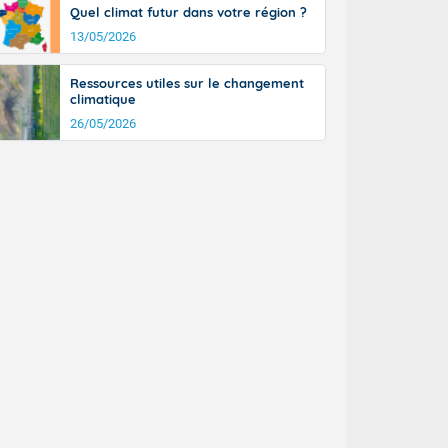
Quel climat futur dans votre région ?
n général, 14
r
13/05/2026
sse, il fait
ouvent 30 à 35
Ressources utiles sur le changement
climatique
26/05/2026