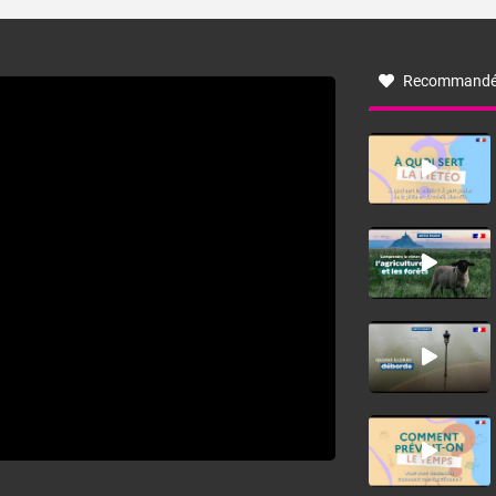
turbulent soufflant de secteur nord-ouest à nord, ou ouest
à nord-ouest, dans un secteur qui part du Roussillon à la
vallée de l’Aude et à l’ouest de l’Hérault. L’étymologie de
ce vent vient du latin trasmontanus, signifiant au-delà des
monts, en allusion aux régions montagneuses d’où
Recommandé
provient ce vent.