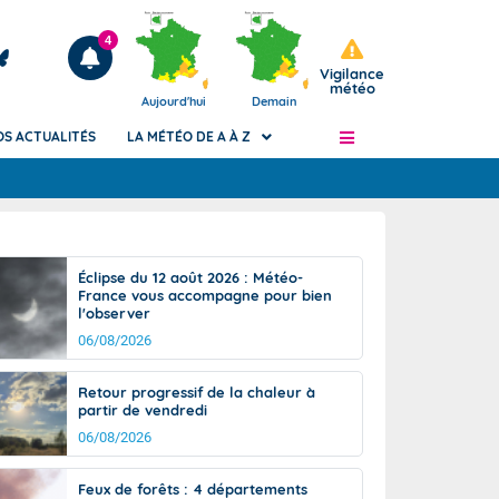
4
Vigilance
météo
Aujourd'hui
Demain
OS ACTUALITÉS
LA MÉTÉO DE A À Z
Articles
ngers
Éclipse du 12 août 2026 : Météo-
Phénomènes dangereux de J+2 à J+7
France vous accompagne pour bien
civile
l'observer
Avertissement pluies intenses à l'échelle
des communes (Apic)
06/08/2026
és
Bulletins Marine
Retour progressif de la chaleur à
ateur de
Bulletins d'estimation du risque
partir de vendredi
d'avalanche
06/08/2026
-pompier
Météo des forêts
Vigicrues
Feux de forêts : 4 départements