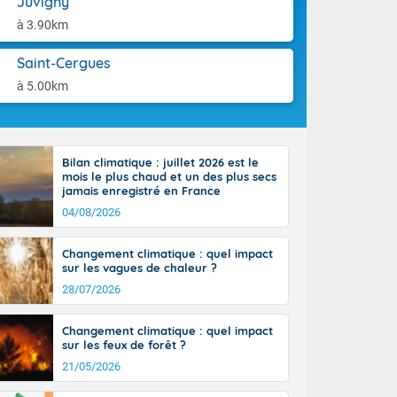
Juvigny
tes
aison.
 possible sur
à 3.90km
e, avec des
bourgeonnent
Saint-Cergues
rse sur le sud
à 5.00km
 sur la
d à nord-ouest
 entre 50 et
ur résiste sur
Bilan climatique : juillet 2026 est le
imales
mois le plus chaud et un des plus secs
Rhône-Alpes à
jamais enregistré en France
 terres et 20
04/08/2026
Changement climatique : quel impact
sur les vagues de chaleur ?
28/07/2026
ble du
Changement climatique : quel impact
es
sur les feux de forêt ?
u'à 50-60 km/h
21/05/2026
ilent les
ttoral l'après-