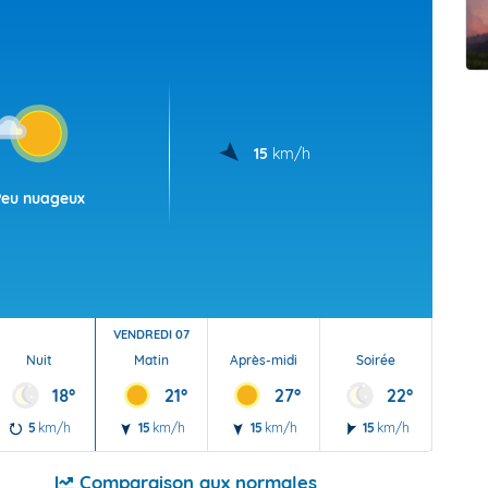
t Futuna
oid
15
km/h
Peu nuageux
VENDREDI 07
Nuit
Matin
Après-midi
Soirée
Nu
18°
21°
27°
22°
5
km/h
15
km/h
15
km/h
15
km/h
5
Comparaison aux normales