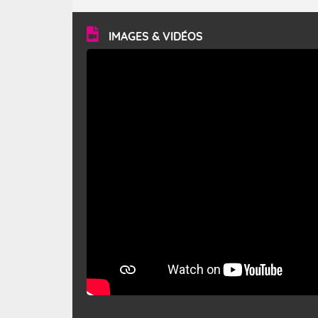
turbulent et généralement sec, pouvant souffler à une
vitesse moyenne de 50 km/h et atteindre 80 à 100 km/h
en rafales, parfois davantage. Il parcourt la basse vallée
du Rhône et la Provence et envahit le littoral
IMAGES & VIDÉOS
méditerranéen à partir de la Camargue.