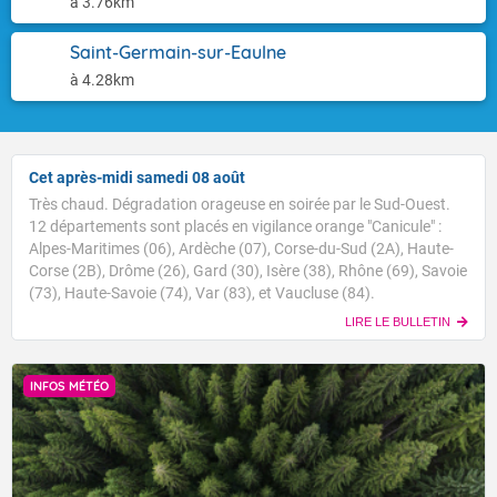
à 3.76km
Saint-Germain-sur-Eaulne
à 4.28km
Cet après-midi samedi 08 août
Très chaud. Dégradation orageuse en soirée par le Sud-Ouest.
12 départements sont placés en vigilance orange "Canicule" :
Alpes-Maritimes (06), Ardèche (07), Corse-du-Sud (2A), Haute-
Corse (2B), Drôme (26), Gard (30), Isère (38), Rhône (69), Savoie
(73), Haute-Savoie (74), Var (83), et Vaucluse (84).
LIRE LE BULLETIN
INFOS MÉTÉO