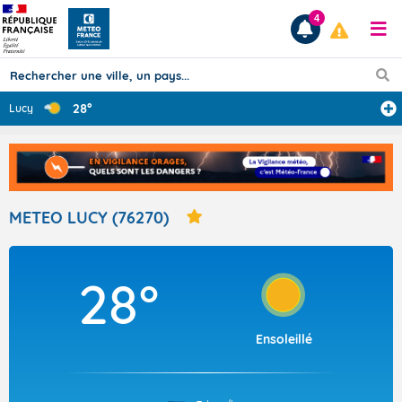
4
28°
Lucy
Prévisions
TOUS LES RÉSULTATS
METEO LUCY (76270)
Articles
28°
Ensoleillé