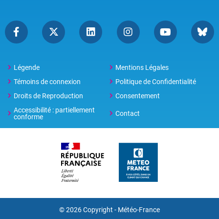
Légende
Mentions Légales
Témoins de connexion
Politique de Confidentialité
Droits de Reproduction
Consentement
Accessibilité : partiellement
Contact
conforme
© 2026 Copyright -
Météo-France