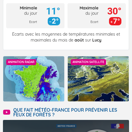
Minimale
Maximale
11°
30°
du jour
du jour
2°
7°
Ecart
Ecart
Écarts avec les moyennes de températures minimales et
maximales du mois de
août
sur
Lucy
ANIMATION RADAR
ANIMATION SATELLITE
QUE FAIT MÉTÉO-FRANCE POUR PRÉVENIR LES
FEUX DE FORÊTS ?