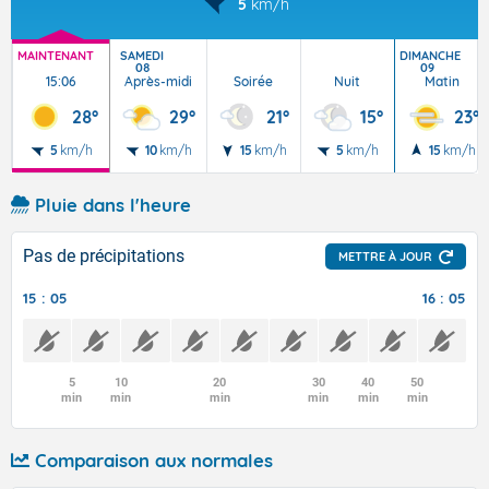
5
km/h
MAINTENANT
SAMEDI
DIMANCHE
08
09
15:06
Après-midi
Soirée
Nuit
Matin
28°
29°
21°
15°
23°
5
km/h
10
km/h
15
km/h
5
km/h
15
km/h
Pluie dans l'heure
Pas de précipitations
METTRE À JOUR
15 : 05
16 : 05
5
10
20
30
40
50
min
min
min
min
min
min
Comparaison aux normales