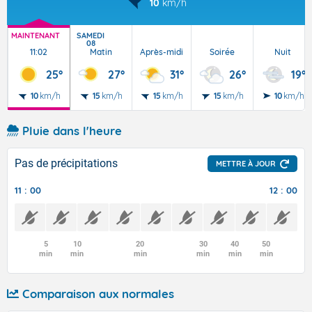
10
km/h
MAINTENANT
SAMEDI
08
11:02
Matin
Après-midi
Soirée
Nuit
25°
27°
31°
26°
19°
10
km/h
15
km/h
15
km/h
15
km/h
10
km/h
Pluie dans l'heure
Pas de précipitations
METTRE À JOUR
11 : 00
12 : 00
5
10
20
30
40
50
min
min
min
min
min
min
Comparaison aux normales