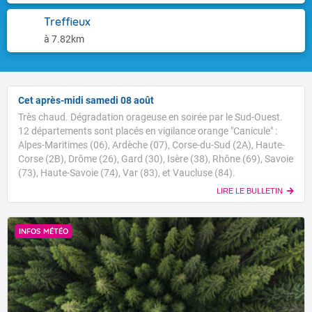
Treffieux
à 7.82km
Cet après-midi samedi 08 août
Très chaud. Dégradation orageuse en soirée par le Sud-Ouest.
12 départements sont placés en vigilance orange "Canicule" :
Alpes-Maritimes (06), Ardèche (07), Corse-du-Sud (2A), Haute-
Corse (2B), Drôme (26), Gard (30), Isère (38), Rhône (69), Savoie
(73), Haute-Savoie (74), Var (83), et Vaucluse (84).
LIRE LE BULLETIN
INFOS MÉTÉO