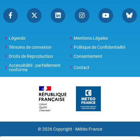
Légende
Mentions Légales
Témoins de connexion
Politique de Confidentialité
Droits de Reproduction
Consentement
Accessibilité : partiellement
Contact
conforme
© 2026 Copyright -
Météo-France