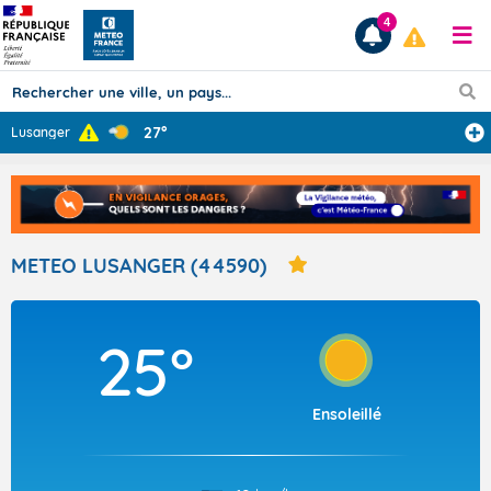
4
27°
Lusanger
Prévisions
TOUS LES RÉSULTATS
METEO LUSANGER (44590)
Articles
25°
Ensoleillé