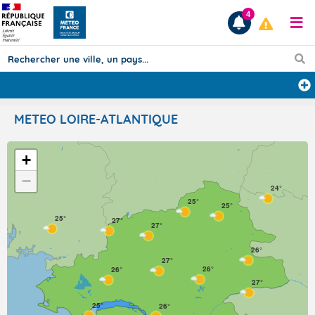
4
Prévisions
METEO LOIRE-ATLANTIQUE
TOUS LES RÉSULTATS
+
−
Articles
24°
25°
25°
25°
27°
27°
26°
27°
26°
26°
27°
25°
26°