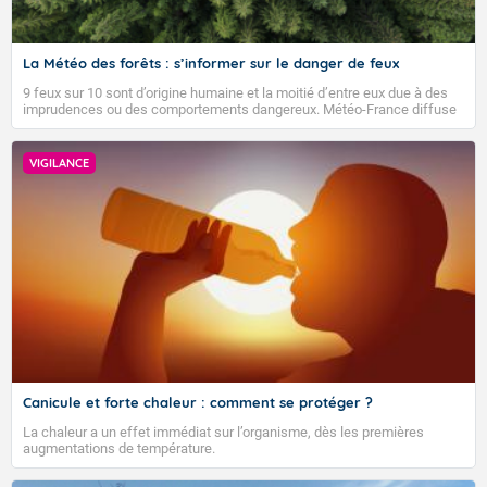
La Météo des forêts : s’informer sur le danger de feux
9 feux sur 10 sont d’origine humaine et la moitié d’entre eux due à des
imprudences ou des comportements dangereux. Météo-France diffuse
depuis 2023 la Météo des forêts afin d’informer quotidiennement le
public sur le niveau de danger de feux de forêts et faire connaître les
bons gestes pour éviter les départs d’incendie.
VIGILANCE
Canicule et forte chaleur : comment se protéger ?
La chaleur a un effet immédiat sur l’organisme, dès les premières
augmentations de température.