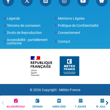
Légende
Mentions Légales
Témoins de connexion
Politique de Confidentialité
Droits de Reproduction
Consentement
Accessibilité : partiellement
Contact
conforme
© 2026 Copyright -
Météo-France
AUJOURD'HUI
DEMAIN
WEEK-END
7 JOURS
15 JOURS