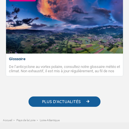
Glossaire
De l’anticyclone au vortex polaire, consultez notre glossaire météo et
climat. Non exhaustif, il est mis à jour régulièrement, au fil de nos
publications. Vous y trouverez également des liens utiles vers nos
contenus pédagogiques concernant les phénomènes
météorologiques et des informations scientifiques sur le
changement climatique.
PLUS D'ACTUALITÉS
Accueil
Pays de la Loire
Loire-Atlantique