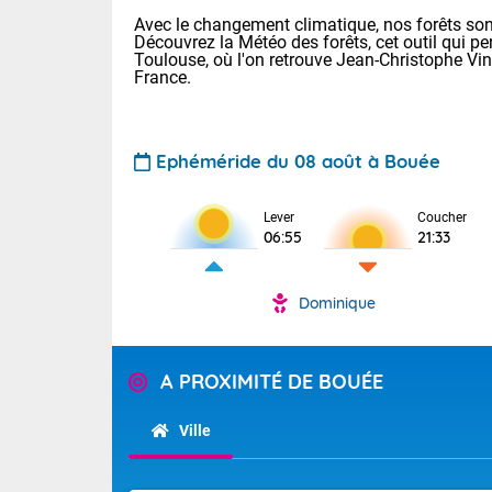
Avec le changement climatique, nos forêts sont
Découvrez la Météo des forêts, cet outil qui pe
Toulouse, où l'on retrouve Jean-Christophe Vi
France.
Ephéméride du 08 août à Bouée
Voici les tem
Lever
Coucher
: 13/28 Paris
06:55
21:33
Clermont-Fd :
Limoges : 19/
Lille : 14/29
Dominique
TENDANCE P
Aujourd'hui 
Pour la sema
Très chaud
A PROXIMITÉ DE BOUÉE
départemen
Au niveau du 
températures 
Maritimes 
Ville
(26), Gard 
Tendance des
(83), et Vau
2026 :