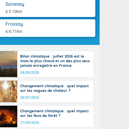
-France jusque
aison.
Savenay
ue sur la Corse
à 5.10km
 beauté le
chaine des
Frossay
r moments. En
gagne en
à 8.71km
artie d'après-
de nuit
ces orages,
u jour, le
Bilan climatique : juillet 2026 est le
lus au sud,
mois le plus chaud et un des plus secs
en hausse, en
jamais enregistré en France
 quasi-
04/08/2026
pays et même
Changement climatique : quel impact
sur les vagues de chaleur ?
28/07/2026
Changement climatique : quel impact
sur les feux de forêt ?
21/05/2026