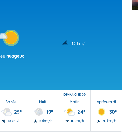
t Futuna
oid
15
km/h
Peu nuageux
DIMANCHE 09
Soirée
Nuit
Matin
Après-midi
Soi
25°
19°
24°
30°
10
km/h
10
km/h
10
km/h
20
km/h
20