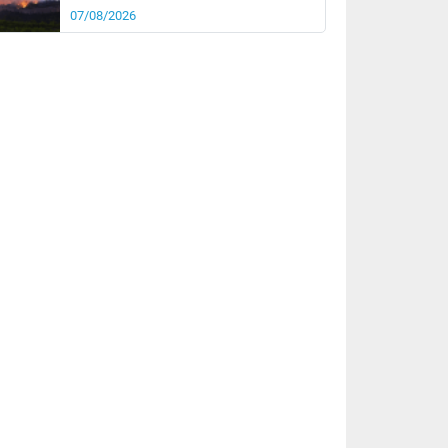
07/08/2026
rée
Nuit
24°
20°
km/h
15
km/h