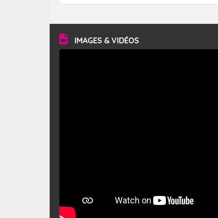
forêt. Mais qu'est-ce que le mistral ? Quelles sont ses
caractéristiques ? Le mistral est un vent régional,
turbulent et généralement sec, pouvant souffler à une
vitesse moyenne de 50 km/h et atteindre 80 à 100 km/h
en rafales, parfois davantage. Il parcourt la basse vallée
du Rhône et la Provence et envahit le littoral
IMAGES & VIDÉOS
méditerranéen à partir de la Camargue.