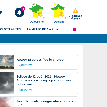
4
Vigilance
météo
Aujourd'hui
Demain
OS ACTUALITÉS
LA MÉTÉO DE A À Z
Articles
ngers
Retour progressif de la chaleur
Phénomènes dangereux de J+2 à J+7
07/08/2026
civile
Avertissement pluies intenses à l'échelle
des communes (Apic)
és
Éclipse du 12 août 2026 : Météo-
Bulletins Marine
France vous accompagne pour bien
l'observer
ateur de
Bulletins d'estimation du risque
d'avalanche
07/08/2026
-pompier
Météo des forêts
Feux de forêts : danger élevé dans le
Vigicrues
Sud