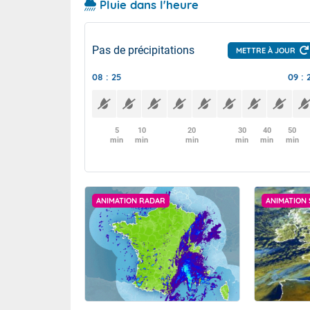
Pluie dans l'heure
Pas de précipitations
METTRE À JOUR
08 : 25
09 : 
5
10
20
30
40
50
min
min
min
min
min
min
ANIMATION RADAR
ANIMATION 