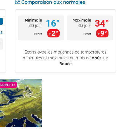
Comparaison aux normales
Minimale
Maximale
16°
34°
du jour
du jour
2°
9°
25
Ecart
Ecart
Écarts avec les moyennes de températures
minimales et maximales du mois de
août
sur
Bouée
SATELLITE