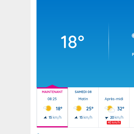
Wallis e
Grand fr
18°
MAINTENANT
SAMEDI 08
08:25
Matin
Après-midi
18°
25°
32°
15
km/h
15
km/h
20
km/h
40 km/h