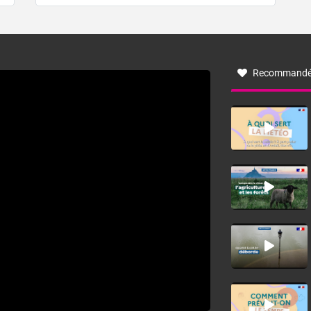
de forêt. Mais qu'est-ce que la tramontane ? Quelles sont
ses caractéristiques ? La tramontane est un vent
turbulent soufflant de secteur nord-ouest à nord, ou ouest
à nord-ouest, dans un secteur qui part du Roussillon à la
vallée de l’Aude et à l’ouest de l’Hérault. L’étymologie de
ce vent vient du latin trasmontanus, signifiant au-delà des
monts, en allusion aux régions montagneuses d’où
Recommandé
provient ce vent.