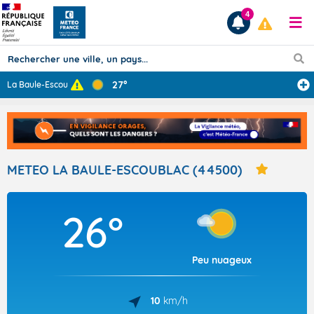
4
27°
La Baule-Escoub
...
Prévisions
TOUS LES RÉSULTATS
METEO LA BAULE-ESCOUBLAC (44500)
Articles
26°
Peu nuageux
10
km/h