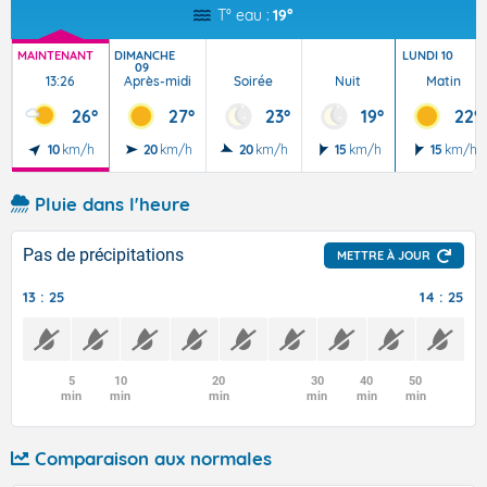
T° eau :
19°
MAINTENANT
DIMANCHE
LUNDI 10
09
13:26
Après-midi
Soirée
Nuit
Matin
26°
27°
23°
19°
22°
10
km/h
20
km/h
20
km/h
15
km/h
15
km/h
Pluie dans l'heure
Pas de précipitations
METTRE À JOUR
13 : 25
14 : 25
5
10
20
30
40
50
min
min
min
min
min
min
Comparaison aux normales