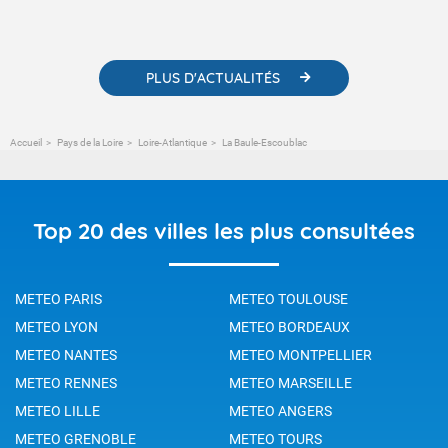
contenus pédagogiques concernant les phénomènes
météorologiques et des informations scientifiques sur le
changement climatique.
PLUS D'ACTUALITÉS
Accueil
Pays de la Loire
Loire-Atlantique
La Baule-Escoublac
Top 20 des villes les plus consultées
METEO PARIS
METEO TOULOUSE
METEO LYON
METEO BORDEAUX
METEO NANTES
METEO MONTPELLIER
METEO RENNES
METEO MARSEILLE
METEO LILLE
METEO ANGERS
METEO GRENOBLE
METEO TOURS