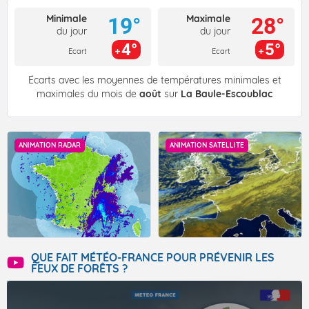
Minimale
Maximale
19°
28°
du jour
du jour
4°
5°
Ecart
Ecart
Écarts avec les moyennes de températures minimales et
maximales du mois de
août
sur
La Baule-Escoublac
ANIMATION RADAR
ANIMATION SATELLITE
QUE FAIT MÉTÉO-FRANCE POUR PRÉVENIR LES
FEUX DE FORÊTS ?