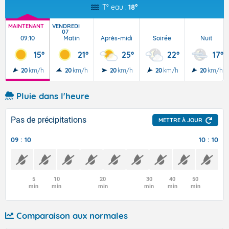
T° eau :
18°
MAINTENANT
VENDREDI
07
09:10
Matin
Après-midi
Soirée
Nuit
15°
21°
25°
22°
17°
20
km/h
20
km/h
20
km/h
20
km/h
20
km/h
Pluie dans l'heure
Pas de précipitations
METTRE À JOUR
09 : 10
10 : 10
5
10
20
30
40
50
min
min
min
min
min
min
Comparaison aux normales