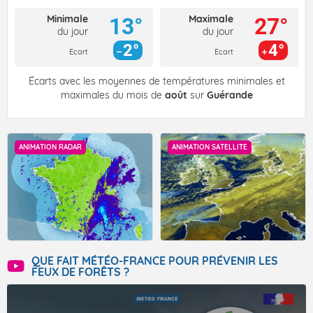
Minimale
Maximale
13°
27°
du jour
du jour
2°
4°
Ecart
Ecart
Écarts avec les moyennes de températures minimales et
maximales du mois de
août
sur
Guérande
ANIMATION RADAR
ANIMATION SATELLITE
QUE FAIT MÉTÉO-FRANCE POUR PRÉVENIR LES
FEUX DE FORÊTS ?