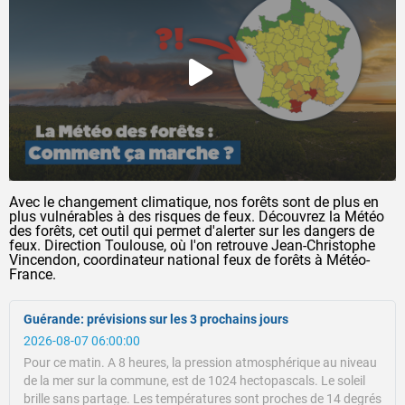
Avec le changement climatique, nos forêts sont de plus en
plus vulnérables à des risques de feux. Découvrez la Météo
des forêts, cet outil qui permet d'alerter sur les dangers de
feux. Direction Toulouse, où l'on retrouve Jean-Christophe
Vincendon, coordinateur national feux de forêts à Météo-
France.
Guérande: prévisions sur les 3 prochains jours
2026-08-07 06:00:00
Pour ce matin.
A 8 heures, la pression atmosphérique au niveau
de la mer sur la commune, est de 1024 hectopascals.
Le soleil
brille sans partage.
Les températures sont proches de 14 degrés