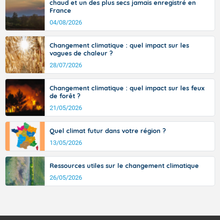
chaud et un des plus secs jamais enregistré en
l’ouest de l’Hérault. L’étymologie de ce vent vient du latin trasmontanus,
Temps largement ensoleillé.
France
signifiant au-delà des monts, en allusion aux régions montagneuses
d’où provient ce vent.
04/08/2026
Températures minimales : 18 degrés.
Vent faible de direction variable.
Changement climatique : quel impact sur les
vagues de chaleur ?
Pour dimanche après-midi.
28/07/2026
Le soleil brille généreusement.
Changement climatique : quel impact sur les feux
Températures maximales : 28 degrés.
de forêt ?
21/05/2026
Vent d'Ouest assez faible.
Quel climat futur dans votre région ?
Pour lundi matin.
13/05/2026
Beau temps sec et bien ensoleillé.
Ressources utiles sur le changement climatique
Températures minimales : 17 degrés.
26/05/2026
Vent faible.
Pour lundi après-midi.