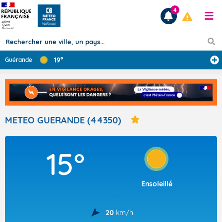
4
19°
Guérande
Prévisions
TOUS LES RÉSULTATS
METEO GUERANDE (44350)
Articles
15°
Ensoleillé
20
km/h