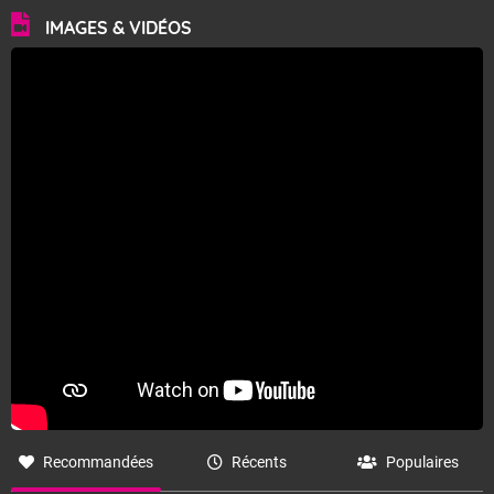
Le soleil brille sans partage.
IMAGES & VIDÉOS
Températures maximales : 31 degrés. Ces
températures sont au-dessus des valeurs de saison.
Vent de Nord-Nord-Est assez faible.
Fermer
Recommandées
Récents
Populaires