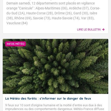
Demain samedi, 12 départements sont placés en vigilance
orange "Canicule" : Alpes-Maritimes (06), Ardèche (07), Corse-
du-Sud (2A), Haute-Corse (2B), Drôme (26), Gard (30), Isère
(38), Rhône (69), Savoie (73), Haute-Savoie (74), Var (83),
Vaucluse (84)
LIRE LE BULLETIN
INFOS MÉTÉO
La Météo des forêts : s’informer sur le danger de feux
9 feux sur 10 sont d’origine humaine et la moitié d’entre eux due à des
imprudences ou des comportements dangereux. Météo-France diffuse