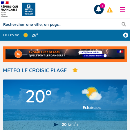
4
26°
Le Croisic
Prévisions
TOUS LES RÉSULTATS
METEO LE CROISIC PLAGE
Articles
20°
Eclaircies
20
km/h