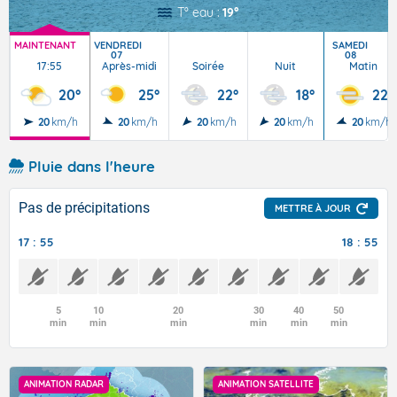
T° eau :
19°
MAINTENANT
VENDREDI
SAMEDI
07
08
17:55
Après-midi
Soirée
Nuit
Matin
20°
25°
22°
18°
22°
20
km/h
20
km/h
20
km/h
20
km/h
20
km/h
Pluie dans l'heure
Pas de précipitations
METTRE À JOUR
17 : 55
18 : 55
5
10
20
30
40
50
min
min
min
min
min
min
ANIMATION RADAR
ANIMATION SATELLITE