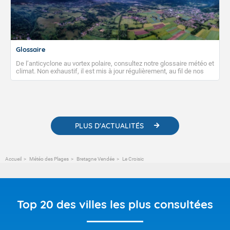
Glossaire
De l’anticyclone au vortex polaire, consultez notre glossaire météo et
climat. Non exhaustif, il est mis à jour régulièrement, au fil de nos
publications. Vous y trouverez également des liens utiles vers nos
contenus pédagogiques concernant les phénomènes
météorologiques et des informations scientifiques sur le
changement climatique.
PLUS D'ACTUALITÉS
Accueil
Météo des Plages
Bretagne Vendée
Le Croisic
Top 20 des villes les plus consultées