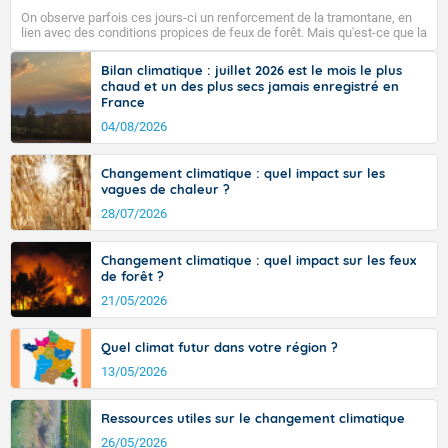
pays, hors côtes de Manche, avec 35 à 38°C dans le
On observe parfois ces jours-ci un renforcement de la tramontane, en
sud-ouest et le sud-est et même localement 38 ou 39
lien avec des conditions propices de feux de forêt. Mais qu'est-ce que la
sur Midi-Pyrénées, et 39 à 40 dans le Gard.
tramontane ? Quelles sont ses caractéristiques ? La tramontane est un
vent turbulent soufflant de secteur nord-ouest à nord, ou ouest à nord-
Bilan climatique : juillet 2026 est le mois le plus
ouest, dans un secteur qui part du Roussillon à la vallée de l’Aude et à
chaud et un des plus secs jamais enregistré en
l’ouest de l’Hérault. L’étymologie de ce vent vient du latin trasmontanus,
France
signifiant au-delà des monts, en allusion aux régions montagneuses
Fermer
d’où provient ce vent.
04/08/2026
Changement climatique : quel impact sur les
vagues de chaleur ?
28/07/2026
Changement climatique : quel impact sur les feux
de forêt ?
21/05/2026
Quel climat futur dans votre région ?
13/05/2026
Ressources utiles sur le changement climatique
26/05/2026