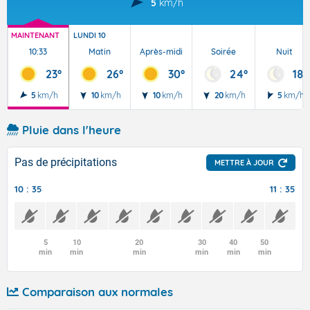
5
km/h
MAINTENANT
LUNDI 10
10:33
Matin
Après-midi
Soirée
Nuit
23°
26°
30°
24°
18°
5
km/h
10
km/h
10
km/h
20
km/h
5
km/h
Pluie dans l'heure
Pas de précipitations
METTRE À JOUR
10 : 35
11 : 35
5
10
20
30
40
50
min
min
min
min
min
min
Comparaison aux normales