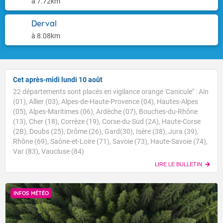
à 7.72km
Derval
à 8.08km
Cet après-midi lundi 10 août
22 départements sont placés en vigilance orange 'Canicule" : Ain
(01), Allier (03), Alpes-de-Haute-Provence (04), Hautes-Alpes
(05), Alpes-Maritimes (06), Ardèche (07), Bouches-du-Rhône
(13), Cher (18), Corrèze (19), Corse-du-Sud (2A), Haute-Corse
(2B), Doubs (25), Drôme (26), Gard(30), Isère (38), Jura (39),
Rhône (69), Saône-et-Loire (71), Savoie (73), Haute-Savoie (74),
Var (83), Vaucluse (84)
LIRE LE BULLETIN
INFOS MÉTÉO