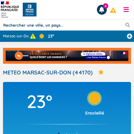
4
23°
Marsac-sur-Don
Prévisions
TOUS LES RÉSULTATS
METEO MARSAC-SUR-DON (44170)
Articles
23°
Ensoleillé