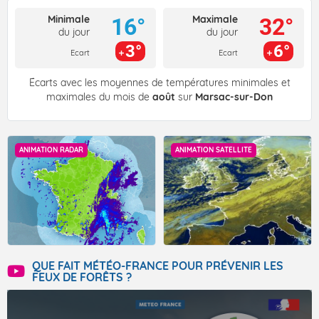
Minimale
Maximale
16°
32°
du jour
du jour
3°
6°
Ecart
Ecart
Écarts avec les moyennes de températures minimales et
maximales du mois de
août
sur
Marsac-sur-Don
ANIMATION RADAR
ANIMATION SATELLITE
QUE FAIT MÉTÉO-FRANCE POUR PRÉVENIR LES
FEUX DE FORÊTS ?