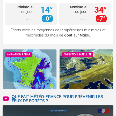
Minimale
Maximale
14°
34°
du jour
du jour
0°
7°
Ecart
Ecart
Écarts avec les moyennes de températures minimales et
maximales du mois de
août
sur
Mably
ANIMATION RADAR
ANIMATION SATELLITE
QUE FAIT MÉTÉO-FRANCE POUR PRÉVENIR LES
FEUX DE FORÊTS ?