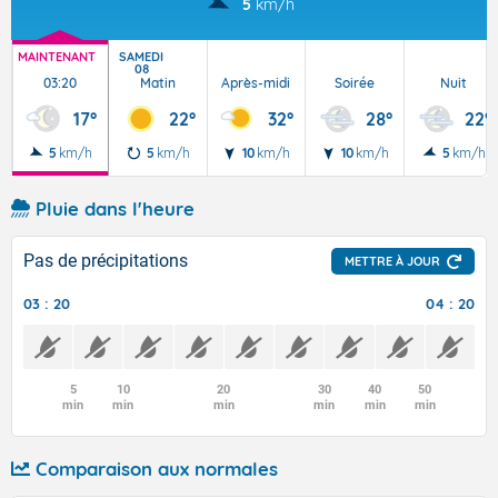
5
km/h
MAINTENANT
SAMEDI
08
03:20
Matin
Après-midi
Soirée
Nuit
17°
22°
32°
28°
22°
5
km/h
5
km/h
10
km/h
10
km/h
5
km/h
Pluie dans l'heure
Pas de précipitations
METTRE À JOUR
03 : 20
04 : 20
5
10
20
30
40
50
min
min
min
min
min
min
Comparaison aux normales