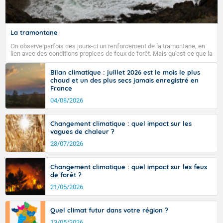
La tramontane
On observe parfois ces jours-ci un renforcement de la tramontane, en
lien avec des conditions propices de feux de forêt. Mais qu'est-ce que la
tramontane ? Quelles sont ses caractéristiques ? La tramontane est un
vent turbulent soufflant de secteur nord-ouest à nord, ou ouest à nord-
Bilan climatique : juillet 2026 est le mois le plus
ouest, dans un secteur qui part du Roussillon à la vallée de l’Aude et à
chaud et un des plus secs jamais enregistré en
l’ouest de l’Hérault. L’étymologie de ce vent vient du latin trasmontanus,
France
signifiant au-delà des monts, en allusion aux régions montagneuses
d’où provient ce vent.
04/08/2026
Changement climatique : quel impact sur les
vagues de chaleur ?
28/07/2026
Changement climatique : quel impact sur les feux
de forêt ?
21/05/2026
Quel climat futur dans votre région ?
13/05/2026