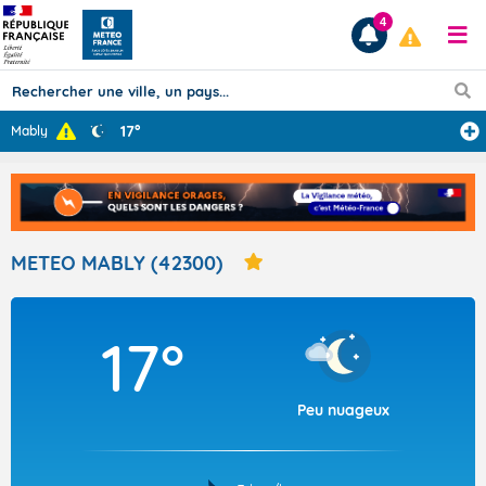
4
17°
Mably
Prévisions
TOUS LES RÉSULTATS
METEO MABLY (42300)
Articles
17°
Peu nuageux