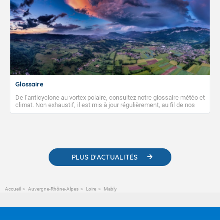
Glossaire
De l’anticyclone au vortex polaire, consultez notre glossaire météo et
climat. Non exhaustif, il est mis à jour régulièrement, au fil de nos
publications. Vous y trouverez également des liens utiles vers nos
contenus pédagogiques concernant les phénomènes
météorologiques et des informations scientifiques sur le
changement climatique.
PLUS D'ACTUALITÉS
Accueil
Auvergne-Rhône-Alpes
Loire
Mably