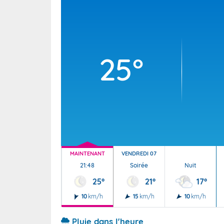
Wallis e
Grand fr
25°
MAINTENANT
VENDREDI 07
21:48
Soirée
Nuit
25°
21°
17°
10
km/h
15
km/h
10
km/h
Pluie dans l'heure