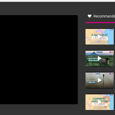
à nord-ouest, dans un secteur qui part du Roussillon à la
vallée de l’Aude et à l’ouest de l’Hérault. L’étymologie de
ce vent vient du latin trasmontanus, signifiant au-delà des
monts, en allusion aux régions montagneuses d’où
Recommandé
provient ce vent.