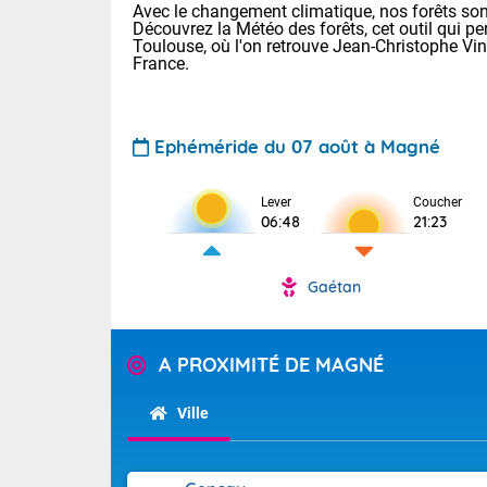
Avec le changement climatique, nos forêts sont
Découvrez la Météo des forêts, cet outil qui pe
Toulouse, où l'on retrouve Jean-Christophe Vi
France.
Ephéméride du 07 août à Magné
Lever
Coucher
Voici les tem
06:48
21:23
31 Lyon : 35 
: 32 Nancy : 
32 Lille : 28 
Gaétan
TENDANCE P
Demain : sam
Pour la sema
A PROXIMITÉ DE MAGNÉ
Très chaud
Au niveau du 
En matinée, le
températures 
Ville
Le soleil domi
Tendance des
donnent quel
2026 :
sur les Pyrén