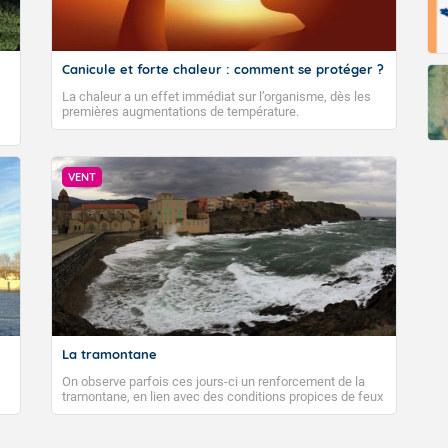
Canicule et forte chaleur : comment se protéger ?
La chaleur a un effet immédiat sur l’organisme, dès les
premières augmentations de température.
VENT
La tramontane
On observe parfois ces jours-ci un renforcement de la
tramontane, en lien avec des conditions propices de feux
de forêt. Mais qu'est-ce que la tramontane ? Quelles sont
ses caractéristiques ? La tramontane est un vent
turbulent soufflant de secteur nord-ouest à nord, ou ouest