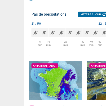
Pas de précipitations
METTRE À JOUR
21 : 50
22 : 
5
10
20
30
40
50
min
min
min
min
min
min
ANIMATION RADAR
ANIMATION 