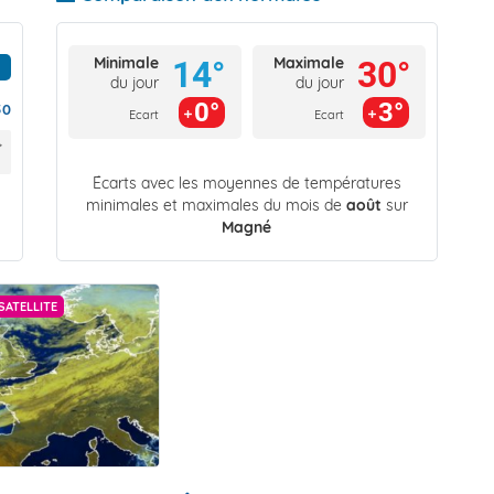
Minimale
Maximale
14°
30°
du jour
du jour
0°
3°
50
Ecart
Ecart
Écarts avec les moyennes de températures
minimales et maximales du mois de
août
sur
Magné
SATELLITE