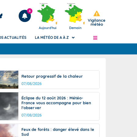
4
Vigilance
météo
Aujourd'hui
Demain
OS ACTUALITÉS
LA MÉTÉO DE A À Z
Articles
ngers
Retour progressif de la chaleur
Phénomènes dangereux de J+2 à J+7
07/08/2026
civile
Avertissement pluies intenses à l'échelle
des communes (Apic)
és
Éclipse du 12 août 2026 : Météo-
Bulletins Marine
France vous accompagne pour bien
l'observer
ateur de
Bulletins d'estimation du risque
d'avalanche
07/08/2026
-pompier
Météo des forêts
Feux de forêts : danger élevé dans le
Vigicrues
Sud