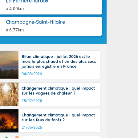
La Ferrière-Airoux
orages
aison.
ne, le Poitou-
à 4.00km
 de 8 à 13
re 26 sur le
Champagné-Saint-Hilaire
 nouveau
à 6.77km
 dans le sud-
Bilan climatique : juillet 2026 est le
mois le plus chaud et un des plus secs
jamais enregistré en France
04/08/2026
Changement climatique : quel impact
sur les vagues de chaleur ?
28/07/2026
Changement climatique : quel impact
sur les feux de forêt ?
21/05/2026