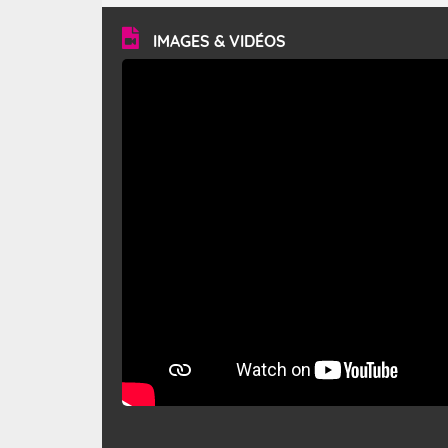
vitesse moyenne de 50 km/h et atteindre 80 à 100 km/h
en rafales, parfois davantage. Il parcourt la basse vallée
du Rhône et la Provence et envahit le littoral
IMAGES & VIDÉOS
méditerranéen à partir de la Camargue.