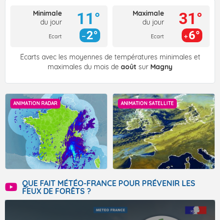
Minimale
Maximale
11°
31°
du jour
du jour
2°
6°
Ecart
Ecart
Écarts avec les moyennes de températures minimales et
maximales du mois de
août
sur
Magny
ANIMATION RADAR
ANIMATION SATELLITE
QUE FAIT MÉTÉO-FRANCE POUR PRÉVENIR LES
FEUX DE FORÊTS ?