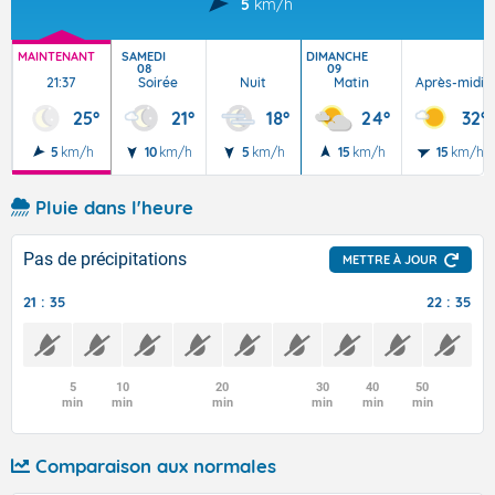
5
km/h
MAINTENANT
SAMEDI
DIMANCHE
08
09
21:37
Soirée
Nuit
Matin
Après-midi
25°
21°
18°
24°
32°
5
km/h
10
km/h
5
km/h
15
km/h
15
km/h
Pluie dans l'heure
Pas de précipitations
METTRE À JOUR
21 : 35
22 : 35
5
10
20
30
40
50
min
min
min
min
min
min
Comparaison aux normales