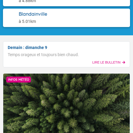
à 4.88km
Blandainville
à 5.01km
Demain : dimanche 9
Temps orageux et toujours bien chaud.
LIRE LE BULLETIN
INFOS MÉTÉO