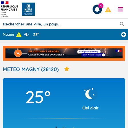
4
23°
Magny
Prévisions
TOUS LES RÉSULTATS
METEO MAGNY (28120)
Articles
25°
Ciel clair