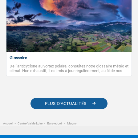
Glossaire
De l’anticyclone au vortex polaire, consultez notre glossaire météo et
climat. Non exhaustif, il est mis à jour régulièrement, au fil de nos
publications. Vous y trouverez également des liens utiles vers nos
contenus pédagogiques concernant les phénomènes
météorologiques et des informations scientifiques sur le
changement climatique.
PLUS D'ACTUALITÉS
Accueil
Centre-Val de Loire
Eure-et-Loir
Magny