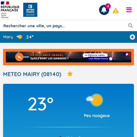
4
24°
Mairy
Prévisions
TOUS LES RÉSULTATS
METEO MAIRY (08140)
Articles
23°
Peu nuageux