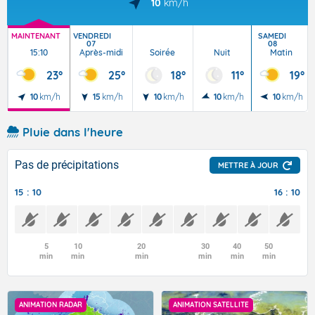
10
km/h
MAINTENANT
VENDREDI
SAMEDI
07
08
15:10
Après-midi
Soirée
Nuit
Matin
23°
25°
18°
11°
19°
10
km/h
15
km/h
10
km/h
10
km/h
10
km/h
Pluie dans l'heure
Pas de précipitations
METTRE À JOUR
15 : 10
16 : 10
5
10
20
30
40
50
min
min
min
min
min
min
ANIMATION RADAR
ANIMATION SATELLITE