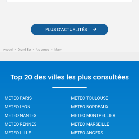
publications. Vous y trouverez également des liens utiles vers nos
contenus pédagogiques concernant les phénomènes
météorologiques et des informations scientifiques sur le
changement climatique.
PLUS D'ACTUALITÉS
Accueil
Grand Est
Ardennes
Mairy
Top 20 des villes les plus consultées
METEO PARIS
METEO TOULOUSE
METEO LYON
METEO BORDEAUX
METEO NANTES
METEO MONTPELLIER
METEO RENNES
METEO MARSEILLE
METEO LILLE
METEO ANGERS