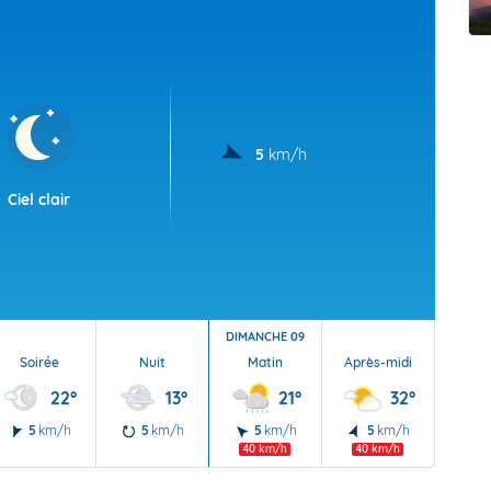
t Futuna
oid
5
km/h
Ciel clair
DIMANCHE 09
Soirée
Nuit
Matin
Après-midi
Soi
22°
13°
21°
32°
5
km/h
5
km/h
5
km/h
5
km/h
10
40 km/h
40 km/h