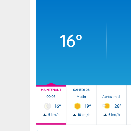
Wallis e
Grand fr
16°
MAINTENANT
SAMEDI 08
00:08
Matin
Après-midi
16°
19°
28°
5
km/h
10
km/h
5
km/h