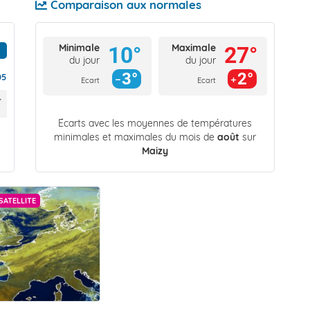
Comparaison aux normales
Minimale
Maximale
10°
27°
du jour
du jour
3°
2°
05
Ecart
Ecart
Écarts avec les moyennes de températures
minimales et maximales du mois de
août
sur
Maizy
SATELLITE