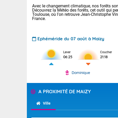
Avec le changement climatique, nos forêts sont
Découvrez la Météo des forêts, cet outil qui pe
Toulouse, où l'on retrouve Jean-Christophe Vi
France.
Ephéméride du 07 août à Maizy
Lever
Coucher
Voici les tem
06:25
21:18
31 Lyon : 35 
: 32 Nancy : 
32 Lille : 28 
Dominique
TENDANCE P
Demain : sam
Pour la sema
Très chaud
A PROXIMITÉ DE MAIZY
Au niveau du 
En matinée, le
températures 
Ville
Le soleil domi
Tendance des
donnent quel
2026 :
sur les Pyrén