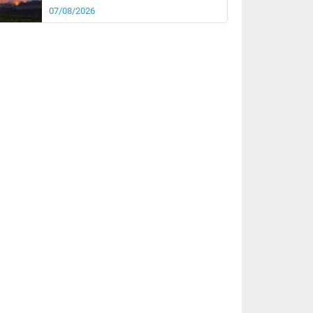
07/08/2026
rée
Nuit
25°
16°
km/h
5
km/h