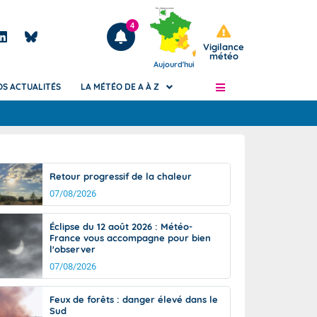
4
Vigilance
météo
Aujourd'hui
OS ACTUALITÉS
LA MÉTÉO DE A À Z
Articles
ngers
Retour progressif de la chaleur
Phénomènes dangereux de J+2 à J+7
07/08/2026
civile
Avertissement pluies intenses à l'échelle
des communes (Apic)
és
Éclipse du 12 août 2026 : Météo-
Bulletins Marine
France vous accompagne pour bien
l'observer
ateur de
Bulletins d'estimation du risque
d'avalanche
07/08/2026
-pompier
Météo des forêts
Feux de forêts : danger élevé dans le
Vigicrues
Sud