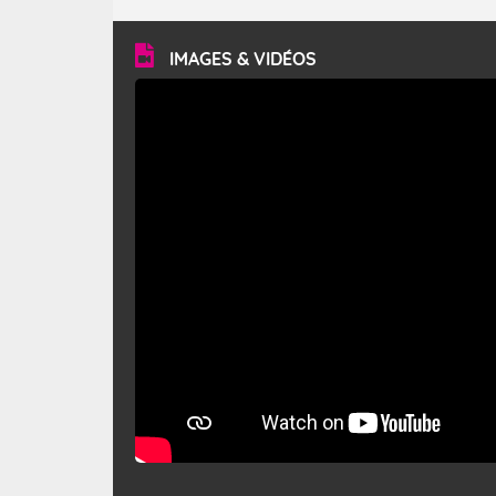
turbulent et généralement sec, pouvant souffler à une
vitesse moyenne de 50 km/h et atteindre 80 à 100 km/h
en rafales, parfois davantage. Il parcourt la basse vallée
du Rhône et la Provence et envahit le littoral
IMAGES & VIDÉOS
méditerranéen à partir de la Camargue.