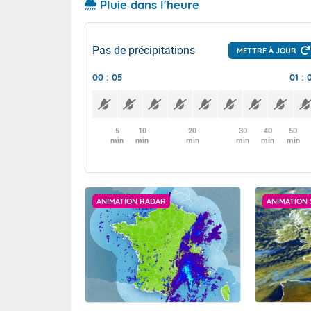
Pluie dans l'heure
Pas de précipitations
METTRE À JOUR
00 : 05
01 : 
5
10
20
30
40
50
min
min
min
min
min
min
ANIMATION RADAR
ANIMATION 