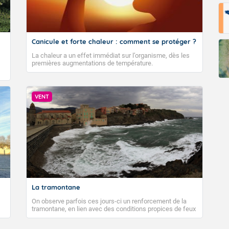
Canicule et forte chaleur : comment se protéger ?
La chaleur a un effet immédiat sur l’organisme, dès les
premières augmentations de température.
VENT
La tramontane
On observe parfois ces jours-ci un renforcement de la
tramontane, en lien avec des conditions propices de feux
de forêt. Mais qu'est-ce que la tramontane ? Quelles sont
ses caractéristiques ? La tramontane est un vent