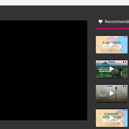
turbulent soufflant de secteur nord-ouest à nord, ou ouest
à nord-ouest, dans un secteur qui part du Roussillon à la
vallée de l’Aude et à l’ouest de l’Hérault. L’étymologie de
ce vent vient du latin trasmontanus, signifiant au-delà des
monts, en allusion aux régions montagneuses d’où
Recommandé
provient ce vent.