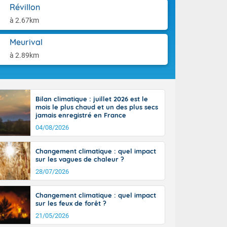
orages
aison.
Révillon
ne, le Poitou-
à 2.67km
 de 8 à 13
re 26 sur le
Meurival
 nouveau
 dans le sud-
à 2.89km
Bilan climatique : juillet 2026 est le
mois le plus chaud et un des plus secs
jamais enregistré en France
04/08/2026
Changement climatique : quel impact
sur les vagues de chaleur ?
28/07/2026
Changement climatique : quel impact
sur les feux de forêt ?
21/05/2026