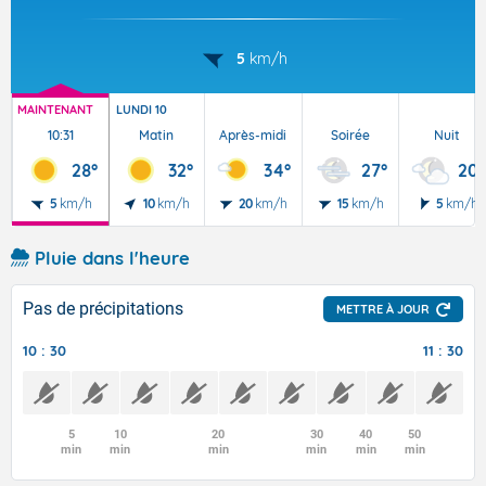
5
km/h
MAINTENANT
LUNDI 10
10:31
Matin
Après-midi
Soirée
Nuit
28°
32°
34°
27°
20°
5
km/h
10
km/h
20
km/h
15
km/h
5
km/h
Pluie dans l'heure
Pas de précipitations
METTRE À JOUR
10 : 30
11 : 30
5
10
20
30
40
50
min
min
min
min
min
min