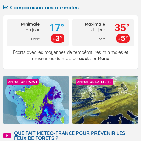
Comparaison aux normales
Minimale
Maximale
17°
35°
du jour
du jour
3°
5°
Ecart
Ecart
Écarts avec les moyennes de températures minimales et
maximales du mois de
août
sur
Mane
ANIMATION RADAR
ANIMATION SATELLITE
QUE FAIT MÉTÉO-FRANCE POUR PRÉVENIR LES
FEUX DE FORÊTS ?