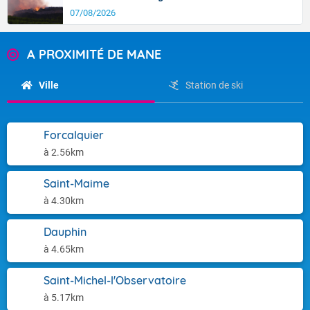
07/08/2026
A PROXIMITÉ DE MANE
Ville
Station de ski
Forcalquier
à 2.56km
Saint-Maime
à 4.30km
Dauphin
à 4.65km
Saint-Michel-l'Observatoire
à 5.17km