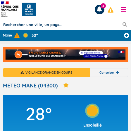
4
30°
Mane
Prévisions
TOUS LES RÉSULTATS
VIGILANCE ORANGE EN COURS
Consulter
Articles
METEO MANE (04300)
28°
Ensoleillé