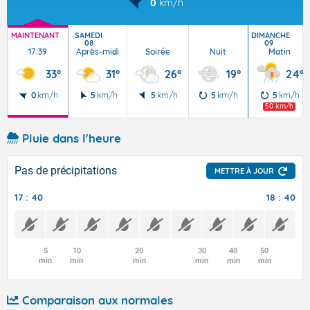
0
km/h
MAINTENANT
SAMEDI
DIMANCHE
08
09
17:39
Après-midi
Soirée
Nuit
Matin
33°
31°
26°
19°
24°
0
km/h
5
km/h
5
km/h
5
km/h
5
km/h
50 km/h
Pluie dans l'heure
Pas de précipitations
METTRE À JOUR
17 : 40
18 : 40
5
10
20
30
40
50
min
min
min
min
min
min
Comparaison aux normales