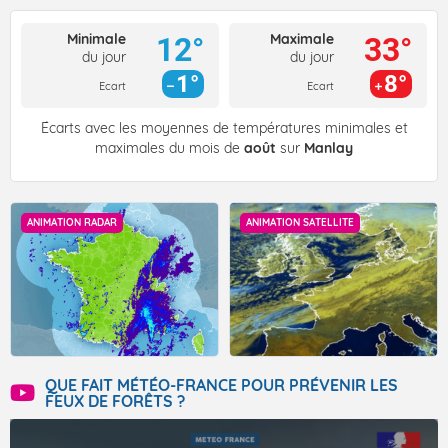
Minimale
Maximale
12°
33°
du jour
du jour
1°
8°
Ecart
Ecart
Écarts avec les moyennes de températures minimales et
maximales du mois de
août
sur
Manlay
ANIMATION RADAR
ANIMATION SATELLITE
QUE FAIT MÉTÉO-FRANCE POUR PRÉVENIR LES
FEUX DE FORÊTS ?