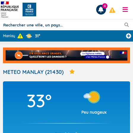
4
31°
Manlay
Prévisions
TOUS LES RÉSULTATS
METEO MANLAY (21430)
Articles
33°
Peu nuageux