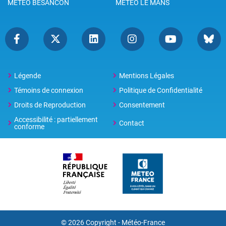
METEO BESANCON
METEO LE MANS
Légende
Mentions Légales
Témoins de connexion
Politique de Confidentialité
Droits de Reproduction
Consentement
Accessibilité : partiellement
Contact
conforme
© 2026 Copyright -
Météo-France