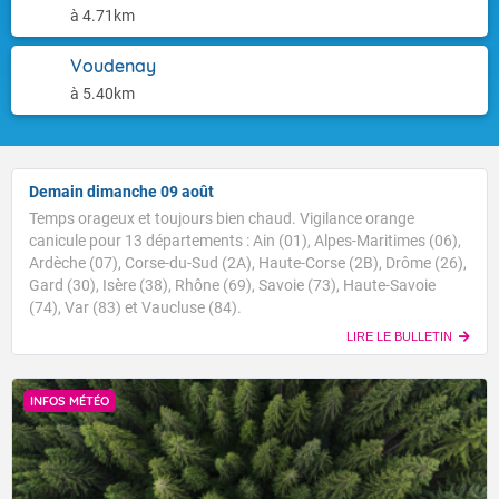
à 4.71km
Voudenay
à 5.40km
Demain dimanche 09 août
Temps orageux et toujours bien chaud. Vigilance orange
canicule pour 13 départements : Ain (01), Alpes-Maritimes (06),
Ardèche (07), Corse-du-Sud (2A), Haute-Corse (2B), Drôme (26),
Gard (30), Isère (38), Rhône (69), Savoie (73), Haute-Savoie
(74), Var (83) et Vaucluse (84).
LIRE LE BULLETIN
INFOS MÉTÉO