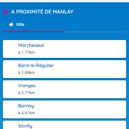
A PROXIMITÉ DE MANLAY
Ville
Marcheseuil
à 1.77km
Bard-le-Régulier
à 2.69km
Vianges
à 3.77km
Barnay
à 4.61km
Savilly